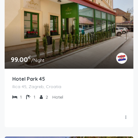
€
99.00
/Night
Hotel Park 45
Ilica 45, Zagreb, Croatia
1
1
2
Hotel