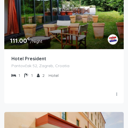
€
111.00
/Night
Hotel President
Pantovčak 52, Zagreb, Croatia
1
1
2
Hotel