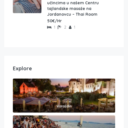
učincima u našem Centru
tajlandske masaže na
Jordanovcu – Thai Room
50€/Hr
1
2
1
Explore
Varaždin