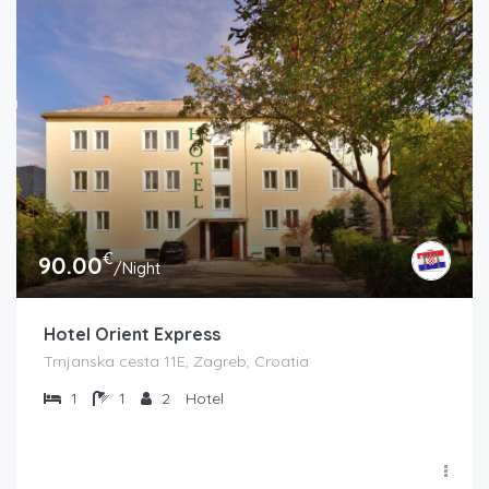
€
90.00
/Night
Hotel Orient Express
Trnjanska cesta 11E, Zagreb, Croatia
1
1
2
Hotel