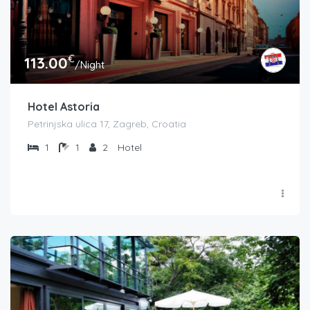
€
113.00
/Night
Hotel Astoria
Petrinjska ulica 17, Zagreb, Croatia
1
1
2
Hotel