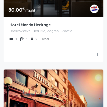
€
80.00
/Night
Hotel Manda Heritage
Draškovićeva ulica 15A, Zagreb, Croatia
1
1
2
Hotel