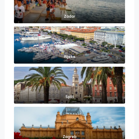
Zadar
Rijeka
Split
Zagreb