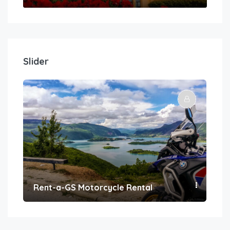
Slider
Rent-a-GS Motorcycle Rental
Con