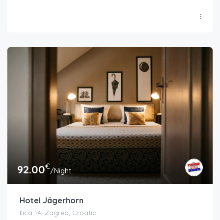
€
92.00
/Night
Hotel Jägerhorn
Ilica 14, Zagreb, Croatia