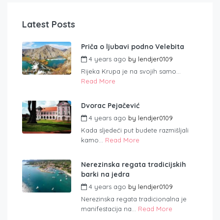
Latest Posts
Priča o ljubavi podno Velebita
4 years ago
by
lendjer0109
Rijeka Krupa je na svojih samo...
Read More
Dvorac Pejačević
4 years ago
by
lendjer0109
Kada sljedeći put budete razmišljali
kamo...
Read More
Nerezinska regata tradicijskih
barki na jedra
4 years ago
by
lendjer0109
Nerezinska regata tradicionalna je
manifestacija na...
Read More