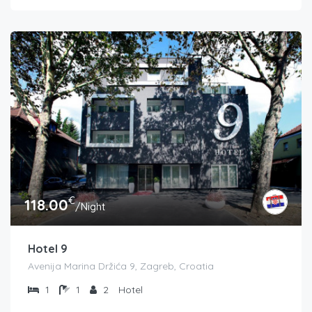
€
118.00
/Night
Hotel 9
Avenija Marina Držića 9, Zagreb, Croatia
1
1
2
Hotel