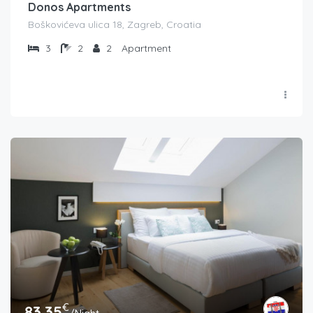
Donos Apartments
Boškovićeva ulica 18, Zagreb, Croatia
3
2
2
Apartment
€
83.35