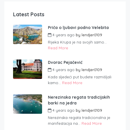
Latest Posts
Priča o ljubavi podno Velebita
4 years ago
by
lendjer0109
Rijeka Krupa je na svojih samo...
Read More
Dvorac Pejačević
4 years ago
by
lendjer0109
Kada sljedeći put budete razmišljali
kamo...
Read More
Nerezinska regata tradicijskih
barki na jedra
4 years ago
by
lendjer0109
Nerezinska regata tradicionalna je
manifestacija na...
Read More