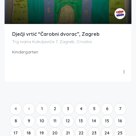
Dječji vrtić “Čarobni dvorac”, Zagreb
Trg Ivana Kukuljevića 7, Zagreb, Croatia
Kindergarten
1
2
3
4
5
6
7
8
9
10
11
12
13
14
15
16
17
18
19
20
21
22
23
24
25