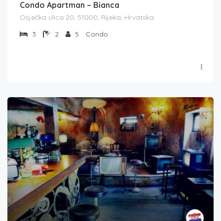
Condo Apartman – Bianca
Osječka ulica 20, 51000, Rijeka, Hrvatska
3
2
5
Condo