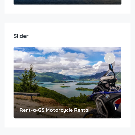
Slider
Rent-a-GS Motorcycle Rental
Con