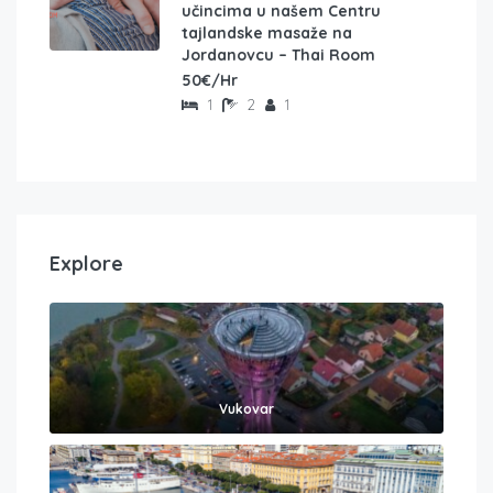
učincima u našem Centru
tajlandske masaže na
Jordanovcu – Thai Room
50€/Hr
1
2
1
Explore
Vukovar