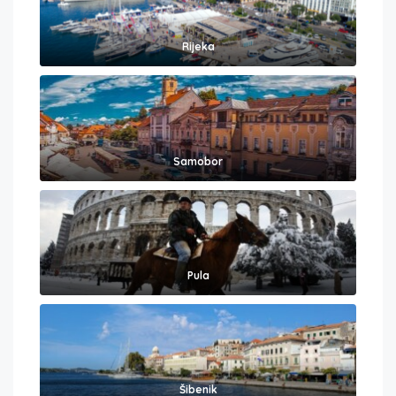
Rijeka
Samobor
Pula
Šibenik