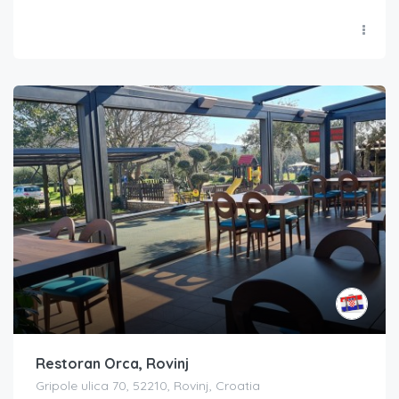
Restoran Orca, Rovinj
Gripole ulica 70, 52210, Rovinj, Croatia