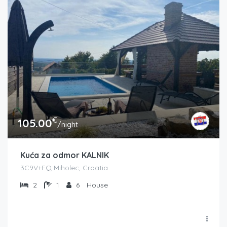
€
105.00
/night
Kuća za odmor KALNIK
3C9V+FQ Miholec, Croatia
2
1
6
House