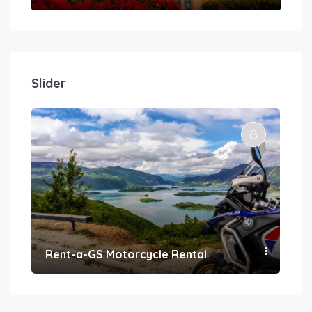
Slider
Rent-a-GS Motorcycle Rental
Con