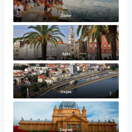
Zadar
Split
Osijek
Zagreb