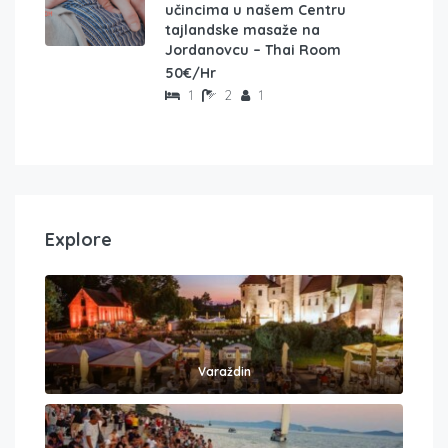
učincima u našem Centru
tajlandske masaže na
Jordanovcu – Thai Room
50€/Hr
1
2
1
Explore
Varaždin