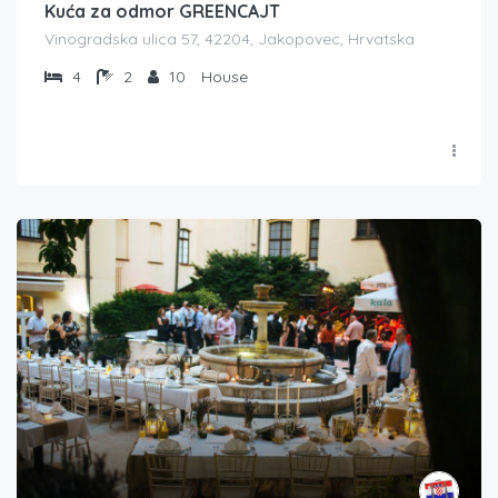
Kuća za odmor GREENCAJT
Vinogradska ulica 57, 42204, Jakopovec, Hrvatska
4
2
10
House