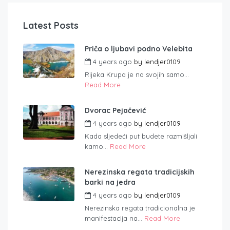
Latest Posts
Priča o ljubavi podno Velebita
4 years ago
by
lendjer0109
Rijeka Krupa je na svojih samo...
Read More
Dvorac Pejačević
4 years ago
by
lendjer0109
Kada sljedeći put budete razmišljali
kamo...
Read More
Nerezinska regata tradicijskih
barki na jedra
4 years ago
by
lendjer0109
Nerezinska regata tradicionalna je
manifestacija na...
Read More