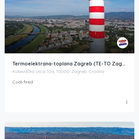
Termoelektrana-toplana Zagreb (TE-TO Zagreb)
Kuševačka ulica 10a, 10000, Zagreb, Croatia
Coal-fired