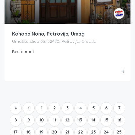
Konoba Nono, Petrovija, Umag
Umaška ulica 35, 52470, Petrovija, Croatia
Restaurant
1
2
3
4
5
6
7
8
9
10
11
12
13
14
15
16
17
18
19
20
21
22
23
24
25