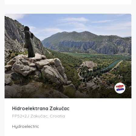
Hidroelektrana Zakučac
FP52+2J Zakučac, Croatia
Hydroelectric