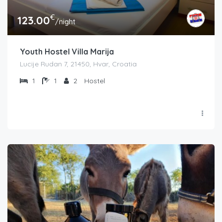
€
123.00
/night
Youth Hostel Villa Marija
Lucije Rudan 7, 21450, Hvar, Croatia
1
1
2
Hostel