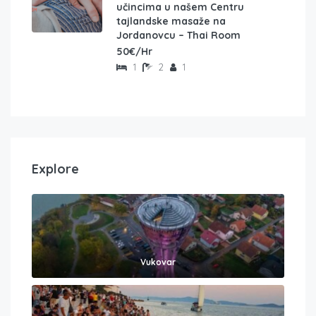
učincima u našem Centru
tajlandske masaže na
Jordanovcu – Thai Room
50€/Hr
1
2
1
Explore
Vukovar