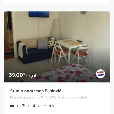
€
39.00
/night
Studio apatrman Pijalović
Franjevačka ulica 11, 43000, Bjelovar, Hrvatska
1
1
2
Studio