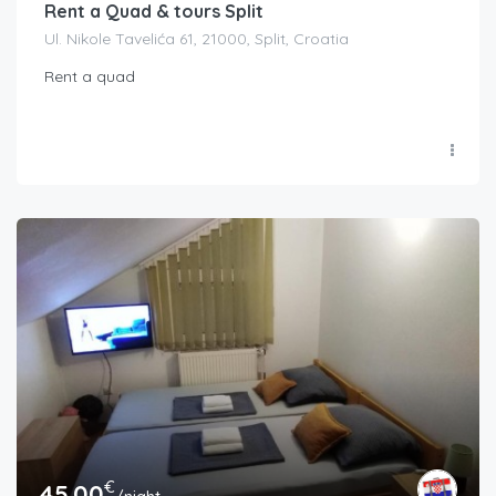
Rent a Quad & tours Split
Ul. Nikole Tavelića 61, 21000, Split, Croatia
Rent a quad
€
45.00