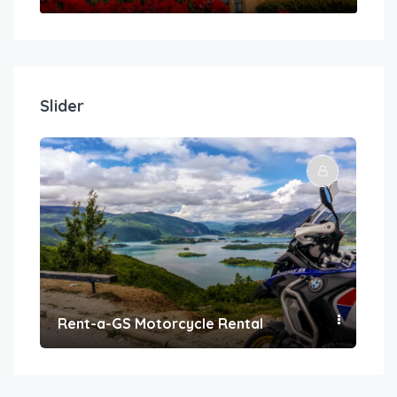
Slider
Rent-a-GS Motorcycle Rental
Con