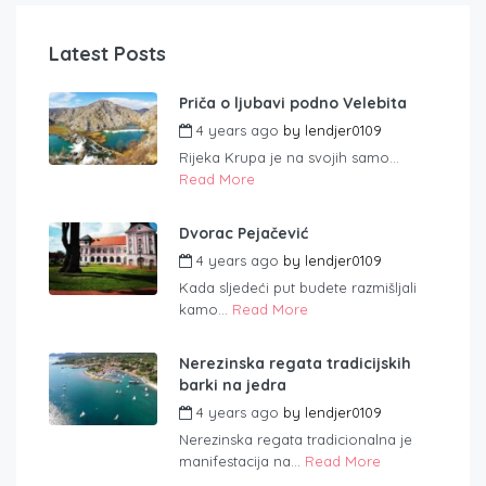
Latest Posts
Priča o ljubavi podno Velebita
4 years ago
by
lendjer0109
Rijeka Krupa je na svojih samo...
Read More
Dvorac Pejačević
4 years ago
by
lendjer0109
Kada sljedeći put budete razmišljali
kamo...
Read More
Nerezinska regata tradicijskih
barki na jedra
4 years ago
by
lendjer0109
Nerezinska regata tradicionalna je
manifestacija na...
Read More