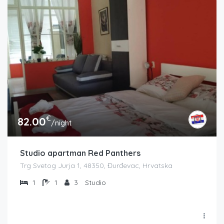
€
82.00
/night
Studio apartman Red Panthers
Trg Svetog Jurja 1, 48350, Đurđevac, Hrvatska
1
1
3
Studio