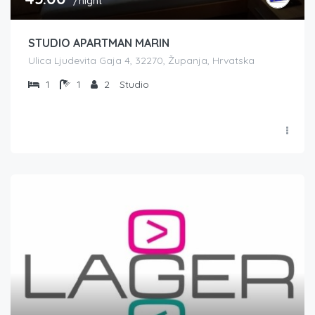
/night
STUDIO APARTMAN MARIN
Ulica Ljudevita Gaja 4, 32270, Županja, Hrvatska
1
1
2
Studio