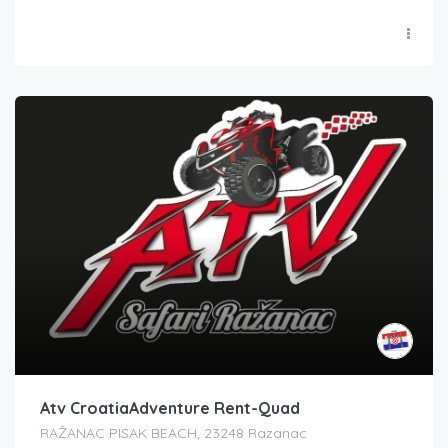
Atv CroatiaAdventure Rent-Quad
RAŽANAC PISAK BEACH, 23248 Razanac