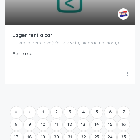
Lager rent a car
Ul. kralja Petra Svačića 17, 23210, Biograd na Moru, Croatia
Rent a car
1
2
3
4
5
6
7
8
9
10
11
12
13
14
15
16
17
18
19
20
21
22
23
24
25