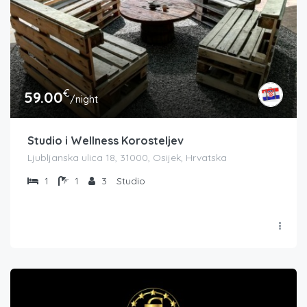
€
59.00
/night
Studio i Wellness Korosteljev
Ljubljanska ulica 18, 31000, Osijek, Hrvatska
1
1
3
Studio