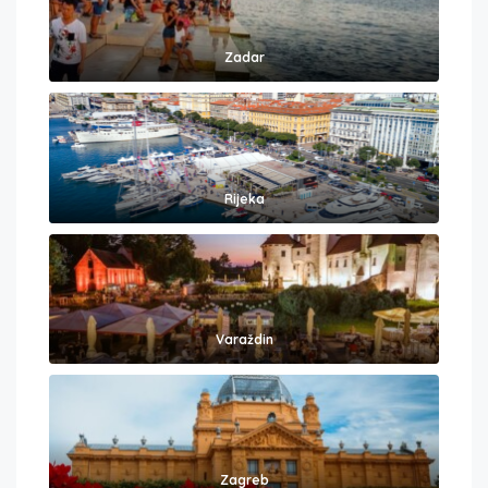
Zadar
Rijeka
Varaždin
Zagreb