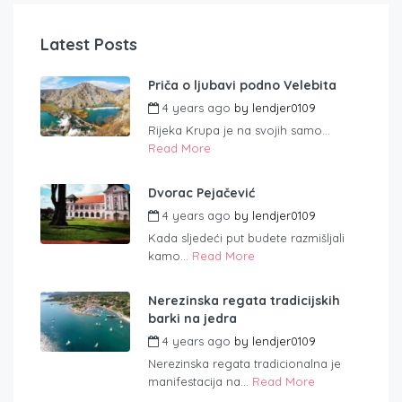
Latest Posts
Priča o ljubavi podno Velebita
4 years ago
by
lendjer0109
Rijeka Krupa je na svojih samo...
Read More
Dvorac Pejačević
4 years ago
by
lendjer0109
Kada sljedeći put budete razmišljali
kamo...
Read More
Nerezinska regata tradicijskih
barki na jedra
4 years ago
by
lendjer0109
Nerezinska regata tradicionalna je
manifestacija na...
Read More