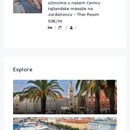
učincima u našem Centru
tajlandske masaže na
Jordanovcu – Thai Room
50€/Hr
1
2
1
Explore
Split