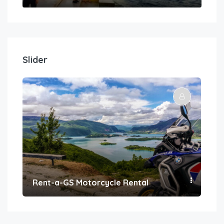
Slider
Rent-a-GS Motorcycle Rental
Con