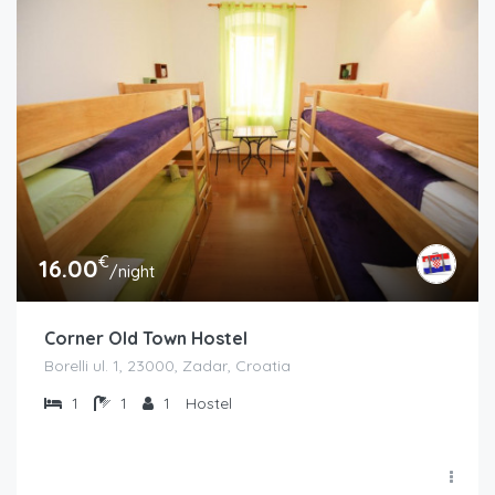
€
16.00
/night
Corner Old Town Hostel
Borelli ul. 1, 23000, Zadar, Croatia
1
1
1
Hostel