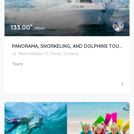
€
133.00
/Hour
PANORAMA, SNORKELING, AND DOLPHINS TOUR
Ul. Mate Vlašića 17, Poreč, Croatia
Tours