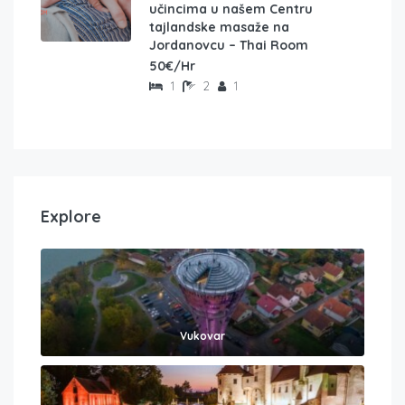
učincima u našem Centru
tajlandske masaže na
Jordanovcu – Thai Room
50€/Hr
1
2
1
Explore
Vukovar