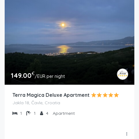
€
149.00
/EUR per night
Terra Magica Deluxe Apartment
Jakla 18, Čavle, Croatia
1
1
4
Apartment