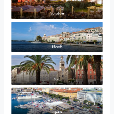
Varaždin
Šibenik
Split
Rijeka