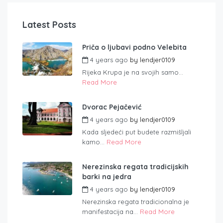
Latest Posts
Priča o ljubavi podno Velebita
4 years ago
by
lendjer0109
Rijeka Krupa je na svojih samo...
Read More
Dvorac Pejačević
4 years ago
by
lendjer0109
Kada sljedeći put budete razmišljali
kamo...
Read More
Nerezinska regata tradicijskih
barki na jedra
4 years ago
by
lendjer0109
Nerezinska regata tradicionalna je
manifestacija na...
Read More