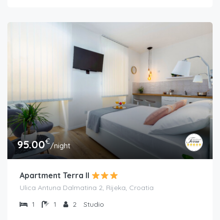
€
95.00
/night
Apartment Terra II
Ulica Antuna Dalmatina 2, Rijeka, Croatia
1
1
2
Studio