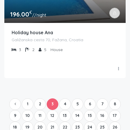
€
196.00
//night
Holiday house Ana
Galižanska cesta 70, Fažana, Croatia
3
2
5
House
1
2
3
4
5
6
7
8
9
10
11
12
13
14
15
16
17
18
19
20
21
22
23
24
25
26