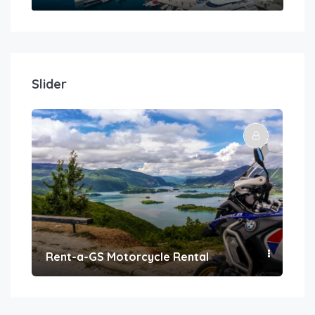
Slider
Rent-a-GS Motorcycle Rental
Con