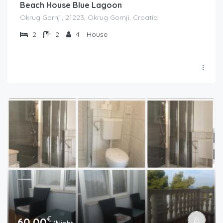
Beach House Blue Lagoon
Okrug Gornji, 21223, Okrug Gornji, Croatia
2
2
4
House
€
60.00