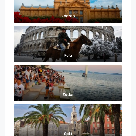
Zagreb
Pula
Zadar
Split