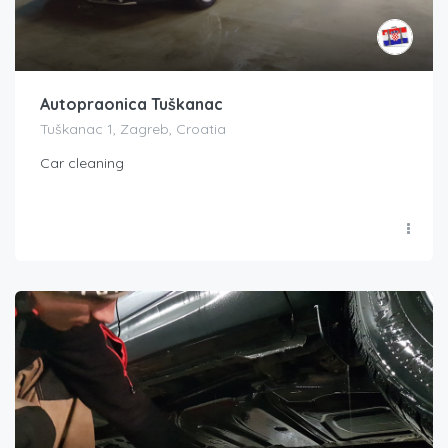
Autopraonica Tuškanac
Tuškanac 1, Zagreb, Croatia
Car cleaning