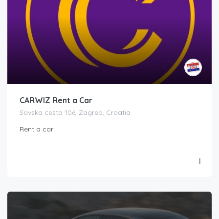
CARWIZ Rent a Car
Savska cesta 106, Zagreb, Croatia
Rent a car