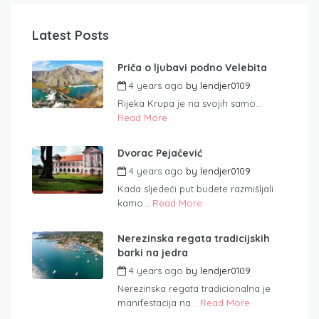
Latest Posts
Priča o ljubavi podno Velebita
4 years ago
by
lendjer0109
Rijeka Krupa je na svojih samo...
Read More
Dvorac Pejačević
4 years ago
by
lendjer0109
Kada sljedeći put budete razmišljali
kamo...
Read More
Nerezinska regata tradicijskih
barki na jedra
4 years ago
by
lendjer0109
Nerezinska regata tradicionalna je
manifestacija na...
Read More