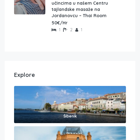
učincima u našem Centru
tajlandske masaže na
Jordanovcu – Thai Room
50€/Hr
1
2
1
Explore
Šibenik