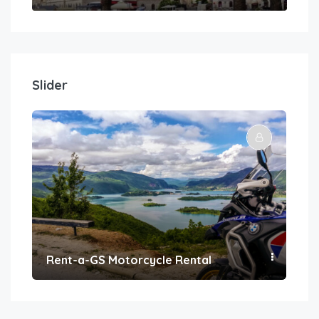
Slider
Rent-a-GS Motorcycle Rental
Con