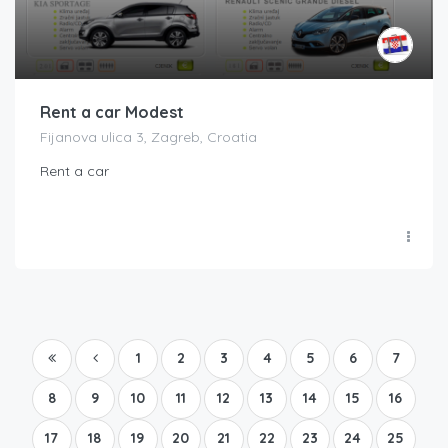
Rent a car Modest
Fijanova ulica 3, Zagreb, Croatia
Rent a car
1
2
3
4
5
6
7
8
9
10
11
12
13
14
15
16
17
18
19
20
21
22
23
24
25