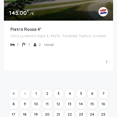
€
145.00
/€
Pietra Rossa 4*
Ulica Ljudevita Gaja 4, 49215, Tuheljske Toplice, Croatia
1
1
2
Hotel
1
2
3
4
5
6
7
8
9
10
11
12
13
14
15
16
17
18
19
20
21
22
23
24
25