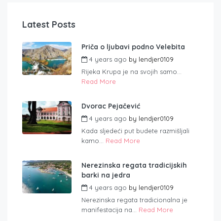
Latest Posts
Priča o ljubavi podno Velebita
4 years ago
by
lendjer0109
Rijeka Krupa je na svojih samo...
Read More
Dvorac Pejačević
4 years ago
by
lendjer0109
Kada sljedeći put budete razmišljali
kamo...
Read More
Nerezinska regata tradicijskih
barki na jedra
4 years ago
by
lendjer0109
Nerezinska regata tradicionalna je
manifestacija na...
Read More