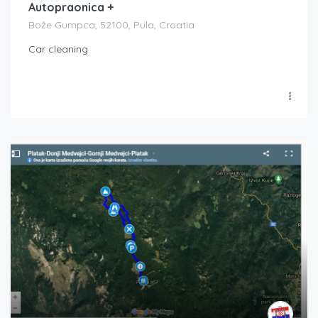
Autopraonica +
Bože Gumpca, 52100, Pula, Croatia
Car cleaning