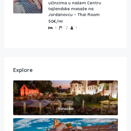
učincima u našem Centru
tajlandske masaže na
Jordanovcu – Thai Room
50€/Hr
1
2
1
Explore
Varaždin