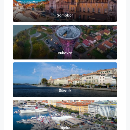
Samobor
Vukovar
Šibenik
Rijeka