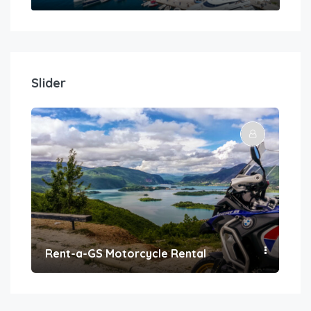
Slider
Rent-a-GS Motorcycle Rental
Con