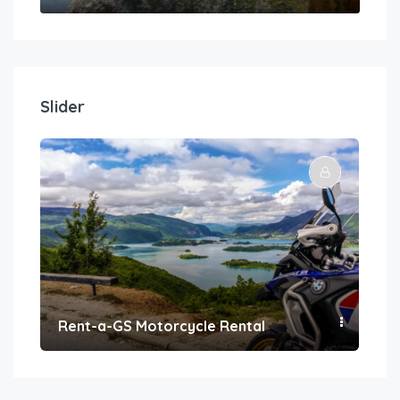
Slider
Rent-a-GS Motorcycle Rental
Con