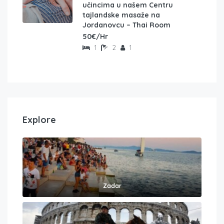
učincima u našem Centru
tajlandske masaže na
Jordanovcu – Thai Room
50€/Hr
1
2
1
Explore
Zadar