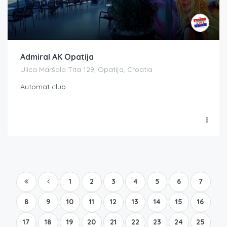
Admiral AK Opatija
Ulica Maršala Tita 129, Opatija, Croatia
Automat club
1
2
3
4
5
6
7
8
9
10
11
12
13
14
15
16
17
18
19
20
21
22
23
24
25