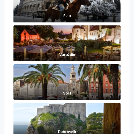
Pula
Varaždin
Split
Dubrovnik