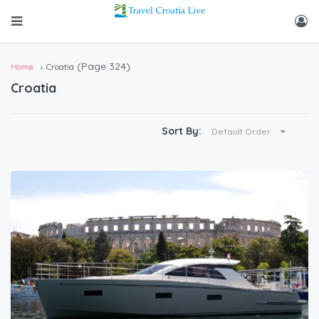
(Page 324)
Home
Croatia
Croatia
Sort By:
Default Order