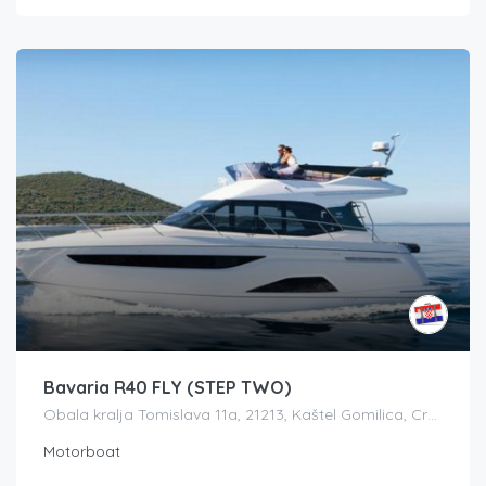
Bavaria R40 FLY (STEP TWO)
Obala kralja Tomislava 11a, 21213, Kaštel Gomilica, Croatia
Motorboat