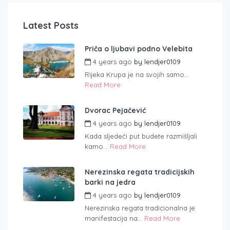
Latest Posts
Priča o ljubavi podno Velebita
4 years ago
by
lendjer0109
Rijeka Krupa je na svojih samo...
Read More
Dvorac Pejačević
4 years ago
by
lendjer0109
Kada sljedeći put budete razmišljali
kamo...
Read More
Nerezinska regata tradicijskih
barki na jedra
4 years ago
by
lendjer0109
Nerezinska regata tradicionalna je
manifestacija na...
Read More