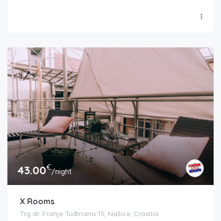
€
43.00
/night
X Rooms
Trg dr. Franje Tuđmana 15, Našice, Croatia