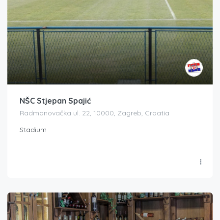
NŠC Stjepan Spajić
Radmanovačka ul. 22, 10000, Zagreb, Croatia
Stadium