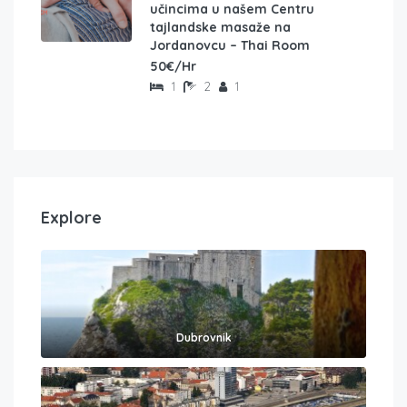
učincima u našem Centru
tajlandske masaže na
Jordanovcu – Thai Room
50€/Hr
1
2
1
Explore
Dubrovnik