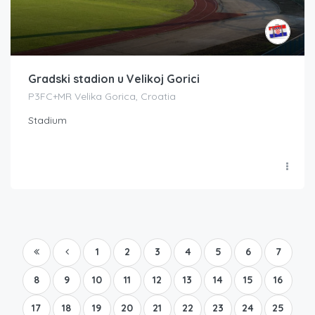
Gradski stadion u Velikoj Gorici
P3FC+MR Velika Gorica, Croatia
Stadium
1
2
3
4
5
6
7
8
9
10
11
12
13
14
15
16
17
18
19
20
21
22
23
24
25