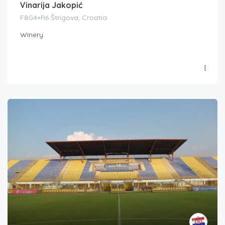
Vinarija Jakopić
F8G4+R6 Štrigova, Croatia
Winery