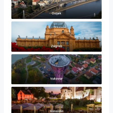
Osijek
Zagreb
Vukovar
Varaždin