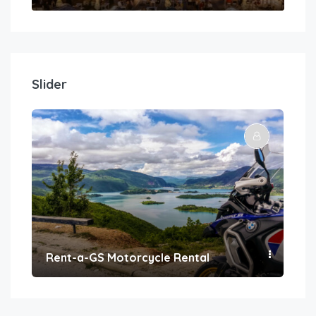
Slider
Rent-a-GS Motorcycle Rental
Con