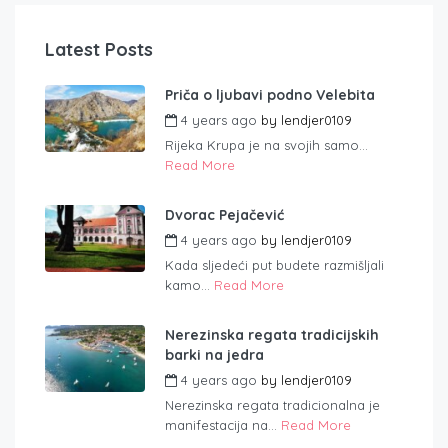
Latest Posts
Priča o ljubavi podno Velebita
4 years ago
by
lendjer0109
Rijeka Krupa je na svojih samo...
Read More
Dvorac Pejačević
4 years ago
by
lendjer0109
Kada sljedeći put budete razmišljali
kamo...
Read More
Nerezinska regata tradicijskih
barki na jedra
4 years ago
by
lendjer0109
Nerezinska regata tradicionalna je
manifestacija na...
Read More