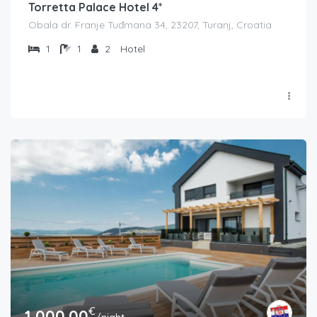
Torretta Palace Hotel 4*
Obala dr. Franje Tuđmana 34, 23207, Turanj, Croatia
1
1
2
Hotel
€
1,000.00