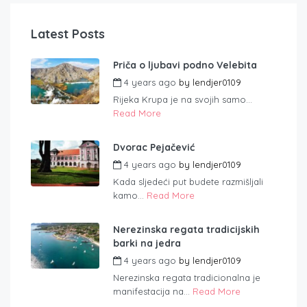
Latest Posts
Priča o ljubavi podno Velebita
4 years ago
by
lendjer0109
Rijeka Krupa je na svojih samo...
Read More
Dvorac Pejačević
4 years ago
by
lendjer0109
Kada sljedeći put budete razmišljali
kamo...
Read More
Nerezinska regata tradicijskih
barki na jedra
4 years ago
by
lendjer0109
Nerezinska regata tradicionalna je
manifestacija na...
Read More