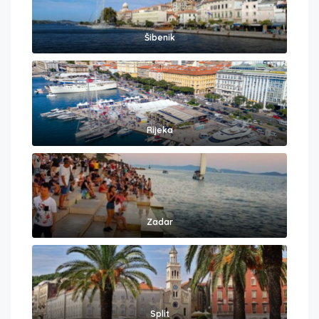
Šibenik
Rijeka
Zadar
Split