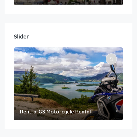
Slider
Rent-a-GS Motorcycle Rental
Con