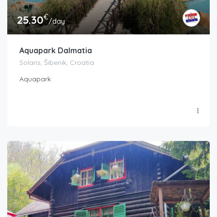
€
25.30
/day
Aquapark Dalmatia
Solaris, Šibenik, Croatia
Aquapark