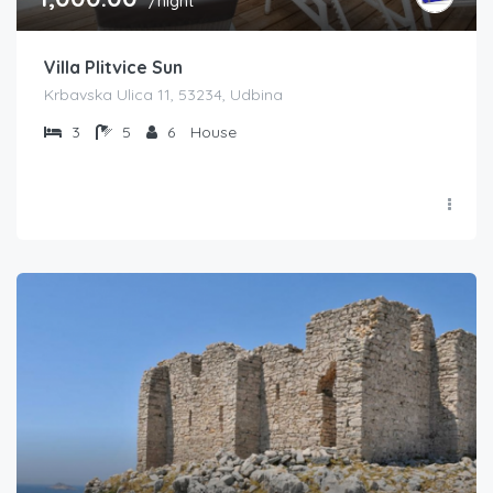
/night
Villa Plitvice Sun
Krbavska Ulica 11, 53234, Udbina
3
5
6
House