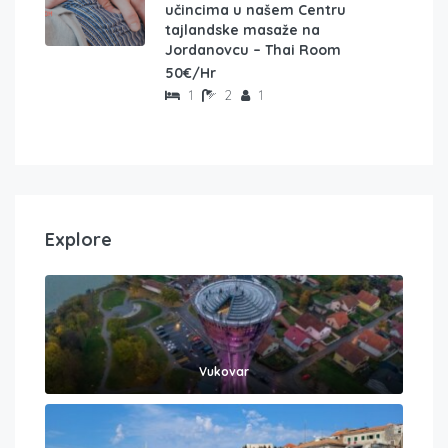
učincima u našem Centru
tajlandske masaže na
Jordanovcu – Thai Room
50€/Hr
1
2
1
Explore
Vukovar