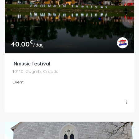
€
40.00
/day
INmusic festival
10110, Zagreb, Croatia
Event