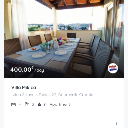
€
400.00
/day
Villa Mikica
Ulica Žrtava s Dakse 22, Dubrovnik, Croatia
4
3
8
Apartment