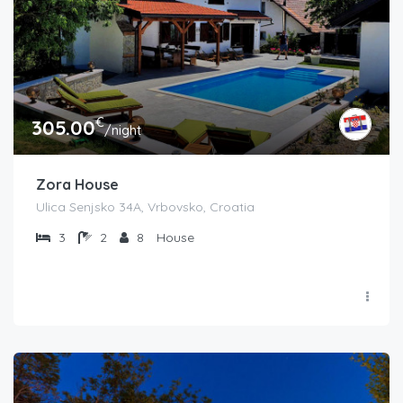
€
305.00
/night
Zora House
Ulica Senjsko 34A, Vrbovsko, Croatia
3
2
8
House