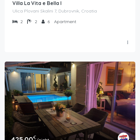
Villa La Vita e Bella I
Ulica Plovani Skalini 7, Dubrovnik, Croatia
2
2
6
Apartment
€
425.00