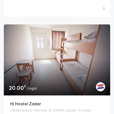
€
20.00
/night
Hi Hostel Zadar
Obala kneza Trpimira 76, 23000, Zadar, Croatia