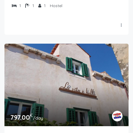
1
1
1
Hostel
€
797.00
/day