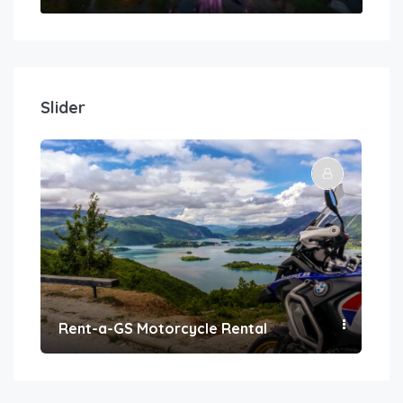
Slider
Rent-a-GS Motorcycle Rental
Con