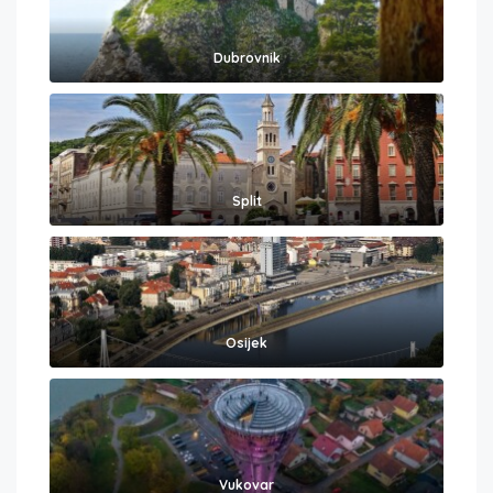
Dubrovnik
Split
Osijek
Vukovar