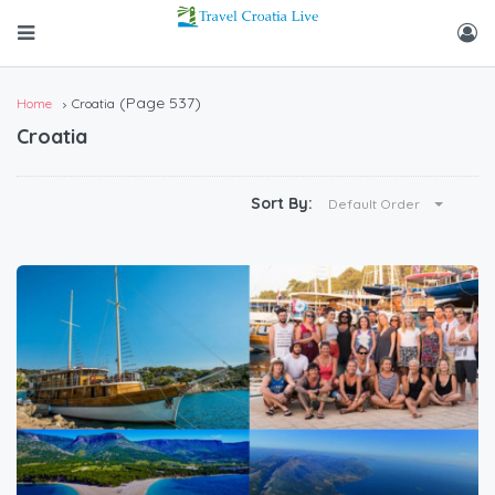
(Page 537)
Home
Croatia
Croatia
Sort By:
Default Order