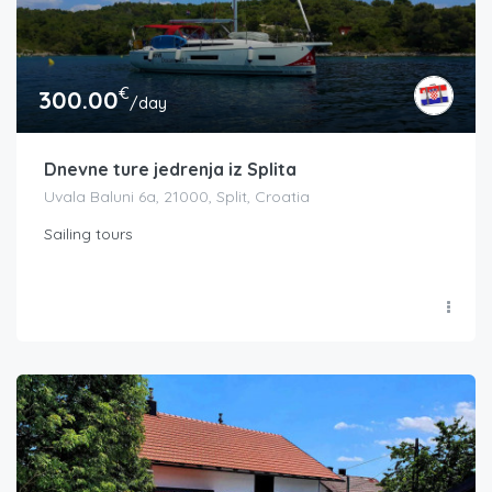
€
300.00
/day
Dnevne ture jedrenja iz Splita
Uvala Baluni 6a, 21000, Split, Croatia
Sailing tours