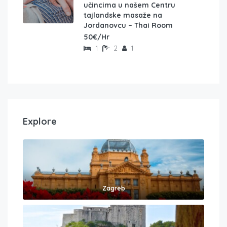
učincima u našem Centru
tajlandske masaže na
Jordanovcu – Thai Room
50€/Hr
1
2
1
Explore
Zagreb