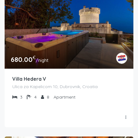
€
680.00
/night
Villa Hedera V
Ulica za Kapelicom 10, Dubrovnik, Croatia
3
4
8
Apartment