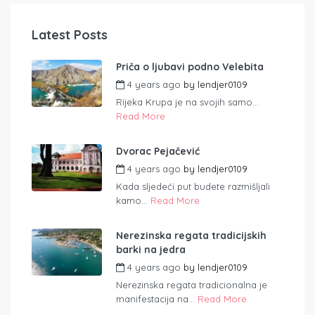
Latest Posts
Priča o ljubavi podno Velebita
4 years ago
by
lendjer0109
Rijeka Krupa je na svojih samo...
Read More
Dvorac Pejačević
4 years ago
by
lendjer0109
Kada sljedeći put budete razmišljali
kamo...
Read More
Nerezinska regata tradicijskih
barki na jedra
4 years ago
by
lendjer0109
Nerezinska regata tradicionalna je
manifestacija na...
Read More