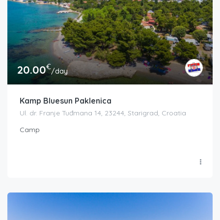
€
20.00
/day
Kamp Bluesun Paklenica
Ul. dr. Franje Tuđmana 14, 23244, Starigrad, Croatia
Camp