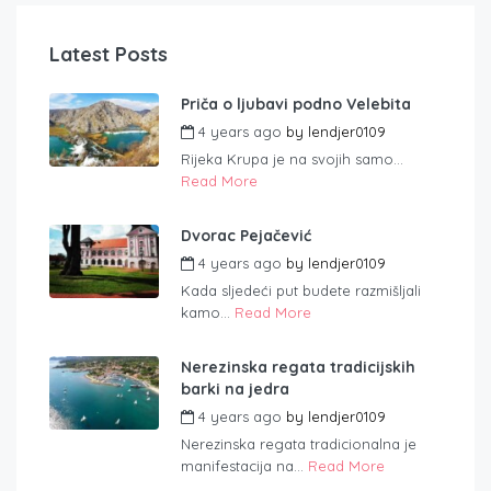
Latest Posts
Priča o ljubavi podno Velebita
4 years ago
by
lendjer0109
Rijeka Krupa je na svojih samo...
Read More
Dvorac Pejačević
4 years ago
by
lendjer0109
Kada sljedeći put budete razmišljali
kamo...
Read More
Nerezinska regata tradicijskih
barki na jedra
4 years ago
by
lendjer0109
Nerezinska regata tradicionalna je
manifestacija na...
Read More