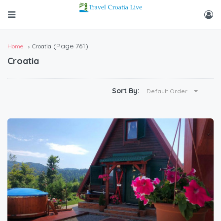
(Page 761)
Home
Croatia
Croatia
Sort By:
Default Order