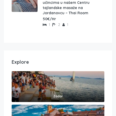
učincima u našem Centru
tajlandske masaže na
Jordanovcu – Thai Room
50€/Hr
1
2
1
Explore
Zadar