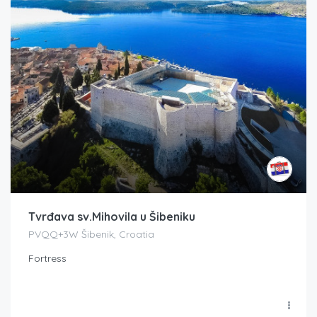
Tvrđava sv.Mihovila u Šibeniku
PVQQ+3W Šibenik, Croatia
Fortress