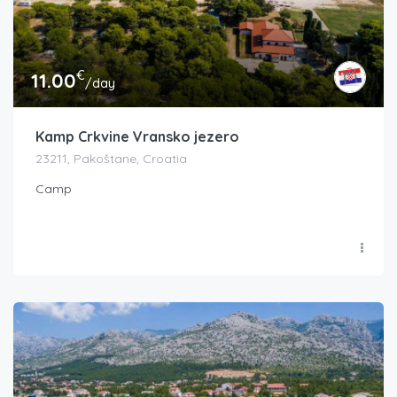
€
11.00
/day
Kamp Crkvine Vransko jezero
23211, Pakoštane, Croatia
Camp