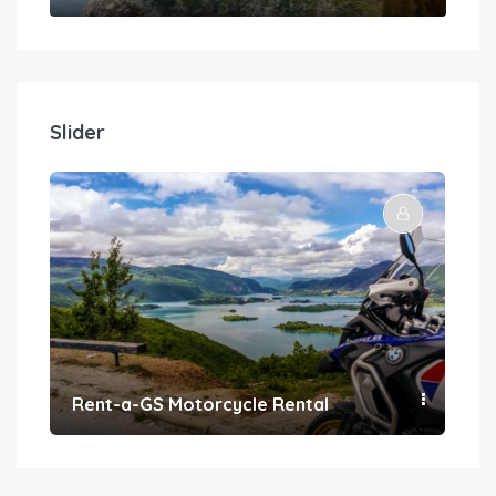
Slider
Rent-a-GS Motorcycle Rental
Con