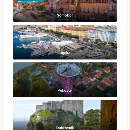
Samobor
Rijeka
Vukovar
Dubrovnik