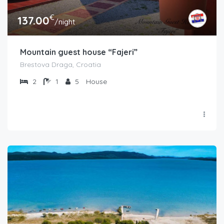
€
137.00
/night
Mountain guest house “Fajeri”
Brestova Draga, Croatia
2
1
5
House