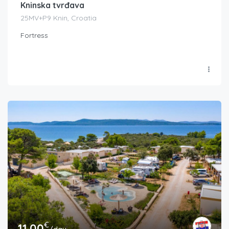
Kninska tvrđava
25MV+P9 Knin, Croatia
Fortress
€
11.00