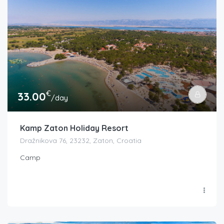
€
33.00
/day
Kamp Zaton Holiday Resort
Dražnikova 76, 23232, Zaton, Croatia
Camp