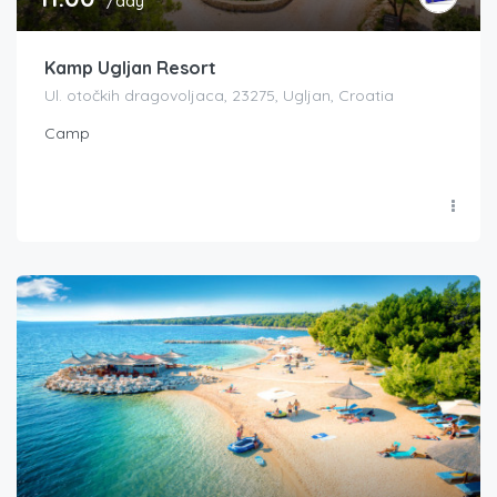
/day
Kamp Ugljan Resort
Ul. otočkih dragovoljaca, 23275, Ugljan, Croatia
Camp