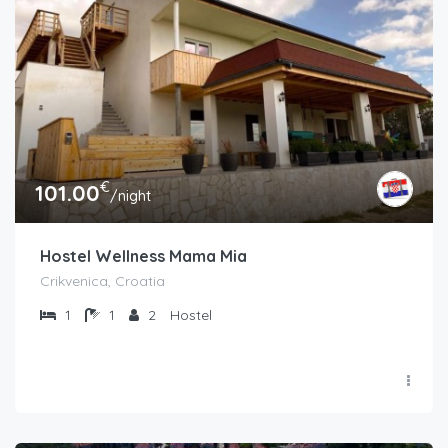
€
101.00
/night
Hostel Wellness Mama Mia
Crikvenica, Croatia
1
1
2
Hostel