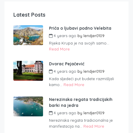
Latest Posts
Priča o ljubavi podno Velebita
4 years ago
by
lendjer0109
Rijeka Krupa je na svojih samo...
Read More
Dvorac Pejačević
4 years ago
by
lendjer0109
Kada sljedeći put budete razmišljali
kamo...
Read More
Nerezinska regata tradicijskih
barki na jedra
4 years ago
by
lendjer0109
Nerezinska regata tradicionalna je
manifestacija na...
Read More