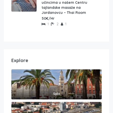
učincima u našem Centru
tajlandske masaže na
Jordanovcu – Thai Room
50€/Hr
1
2
1
Explore
Split