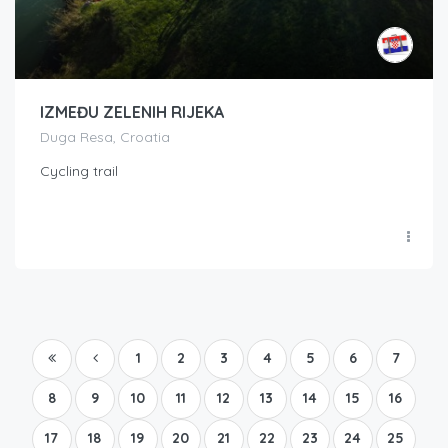
IZMEĐU ZELENIH RIJEKA
Duga Resa, Croatia
Cycling trail
1
2
3
4
5
6
7
8
9
10
11
12
13
14
15
16
17
18
19
20
21
22
23
24
25