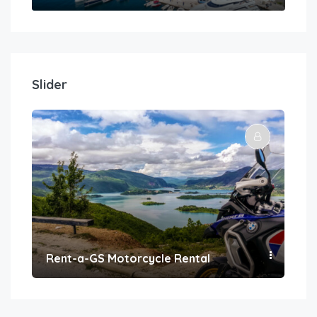
Slider
Rent-a-GS Motorcycle Rental
Con