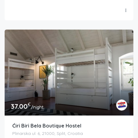
€
37.00
/night
Ćiri Biri Bela Boutique Hostel
Plinarska ul. 6, 21000, Split, Croatia