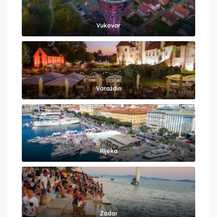
Vukovar
Varaždin
Rijeka
Zadar