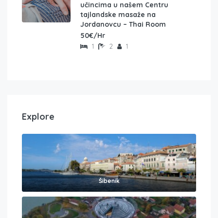
učincima u našem Centru
tajlandske masaže na
Jordanovcu – Thai Room
50€/Hr
1
2
1
Explore
Šibenik