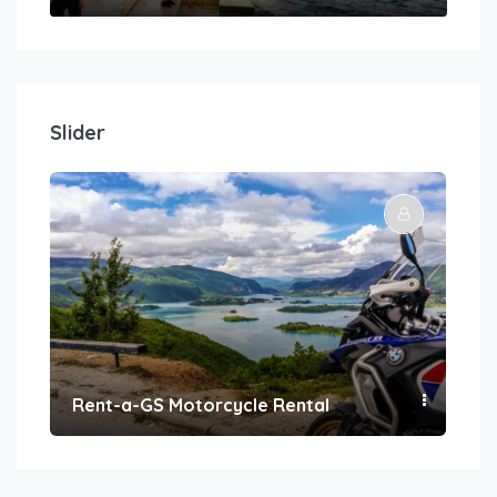
Slider
Rent-a-GS Motorcycle Rental
Con