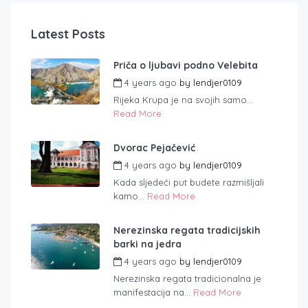
Latest Posts
Priča o ljubavi podno Velebita
4 years ago
by
lendjer0109
Rijeka Krupa je na svojih samo...
Read More
Dvorac Pejačević
4 years ago
by
lendjer0109
Kada sljedeći put budete razmišljali
kamo...
Read More
Nerezinska regata tradicijskih
barki na jedra
4 years ago
by
lendjer0109
Nerezinska regata tradicionalna je
manifestacija na...
Read More