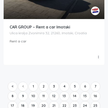
CAR GROUP – Rent a car Imotski
Ulica kralja Zvonimira 32, 21260, Imotski, Croatia
Rent a car
1
2
3
4
5
6
7
8
9
10
11
12
13
14
15
16
17
18
19
20
21
22
23
24
25