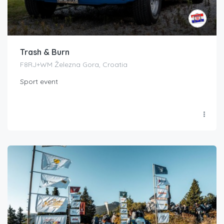
Trash & Burn
F8RJ+WM Železna Gora, Croatia
Sport event