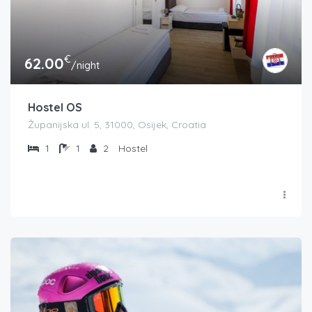
€
62.00
/night
Hostel OS
Županijska ul. 5, 31000, Osijek, Croatia
1
1
2
Hostel