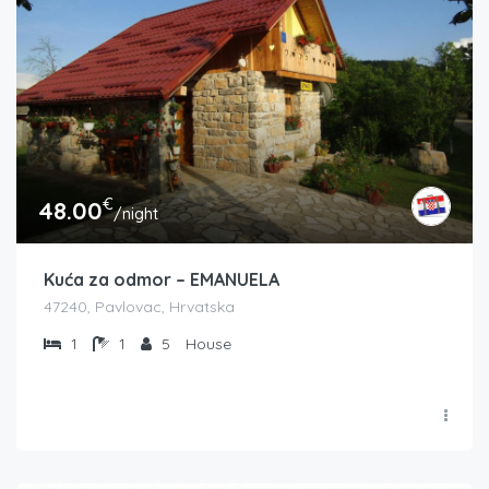
€
48.00
/night
Kuća za odmor – EMANUELA
47240, Pavlovac, Hrvatska
1
1
5
House