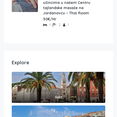
učincima u našem Centru
tajlandske masaže na
Jordanovcu – Thai Room
50€/Hr
1
2
1
Explore
Split