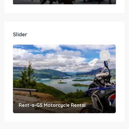
Slider
Rent-a-GS Motorcycle Rental
Con