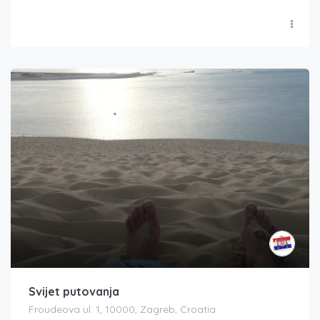
Svijet putovanja
Froudeova ul. 1, 10000, Zagreb, Croatia