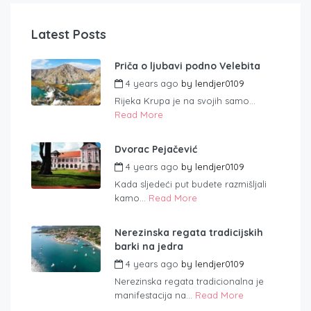
Latest Posts
Priča o ljubavi podno Velebita
4 years ago
by
lendjer0109
Rijeka Krupa je na svojih samo...
Read More
Dvorac Pejačević
4 years ago
by
lendjer0109
Kada sljedeći put budete razmišljali
kamo...
Read More
Nerezinska regata tradicijskih
barki na jedra
4 years ago
by
lendjer0109
Nerezinska regata tradicionalna je
manifestacija na...
Read More