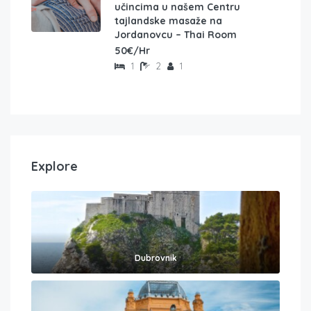
učincima u našem Centru
tajlandske masaže na
Jordanovcu – Thai Room
50€/Hr
1
2
1
Explore
Dubrovnik