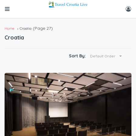
(Page 27)
Home
Croatia
Croatia
Sort By:
Default Order