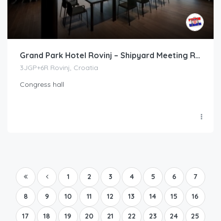
Grand Park Hotel Rovinj – Shipyard Meeting Room
3JGP+6R Rovinj, Croatia
Congress hall
1
2
3
4
5
6
7
8
9
10
11
12
13
14
15
16
17
18
19
20
21
22
23
24
25