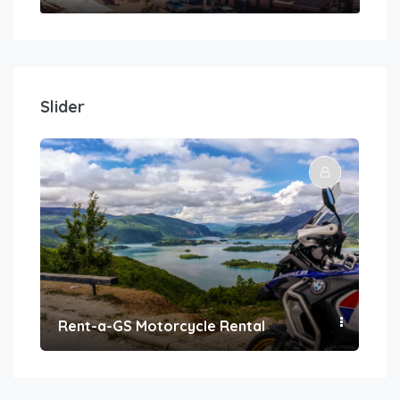
Slider
Rent-a-GS Motorcycle Rental
Con