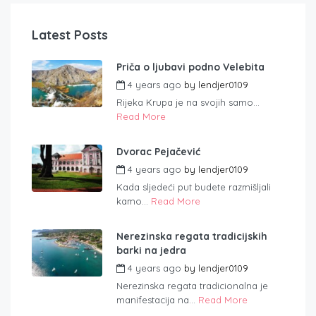
Latest Posts
Priča o ljubavi podno Velebita
4 years ago
by
lendjer0109
Rijeka Krupa je na svojih samo...
Read More
Dvorac Pejačević
4 years ago
by
lendjer0109
Kada sljedeći put budete razmišljali
kamo...
Read More
Nerezinska regata tradicijskih
barki na jedra
4 years ago
by
lendjer0109
Nerezinska regata tradicionalna je
manifestacija na...
Read More