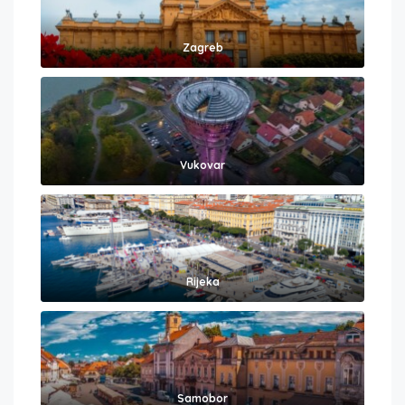
Zagreb
Vukovar
Rijeka
Samobor