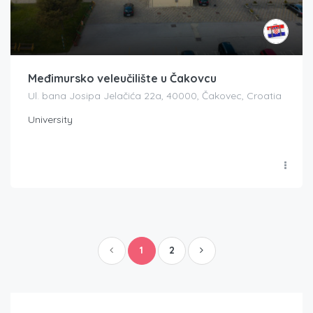
Međimursko veleučilište u Čakovcu
Ul. bana Josipa Jelačića 22a, 40000, Čakovec, Croatia
University
1
2