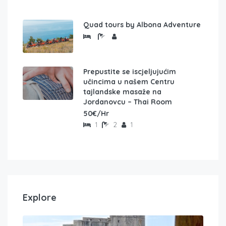
Quad tours by Albona Adventure
Prepustite se iscjeljujućim
učincima u našem Centru
tajlandske masaže na
Jordanovcu – Thai Room
50€/Hr
1
2
1
Explore