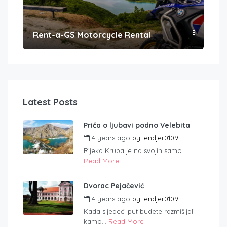
Rent-a-GS Motorcycle Rental
Con
Latest Posts
Priča o ljubavi podno Velebita
4 years ago
by
lendjer0109
Rijeka Krupa je na svojih samo...
Read More
Dvorac Pejačević
4 years ago
by
lendjer0109
Kada sljedeći put budete razmišljali
kamo...
Read More