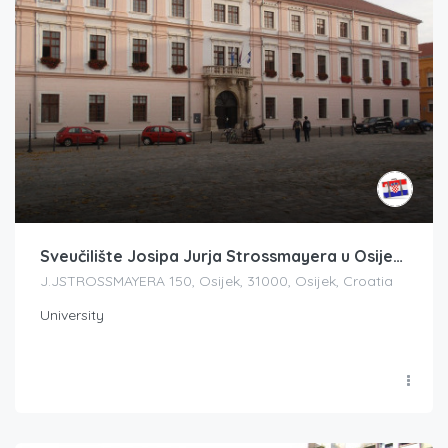
Sveučilište Josipa Jurja Strossmayera u Osijeku
J.JSTROSSMAYERA 150, Osijek, 31000, Osijek, Croatia
University