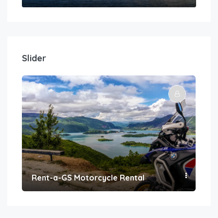
Slider
Rent-a-GS Motorcycle Rental
Con