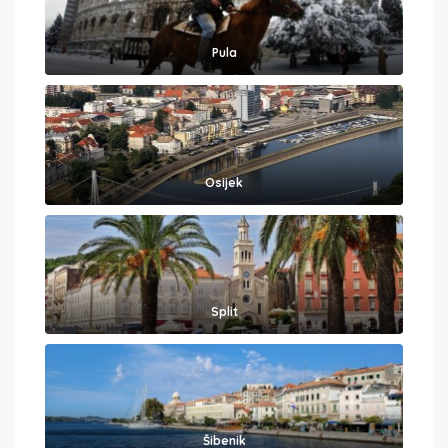
Pula
Osijek
Split
Šibenik