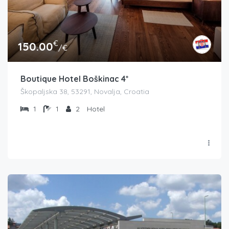
€
150.00
/€
Boutique Hotel Boškinac 4*
Škopaljska 38, 53291, Novalja, Croatia
1
1
2
Hotel