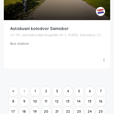
Autobusni kolodvor Samobor
Ul. 151. samoborske brigade HV 1, 10430, Samobor, Croatia
Bus station
1
2
3
4
5
6
7
8
9
10
11
12
13
14
15
16
17
18
19
20
21
22
23
24
25