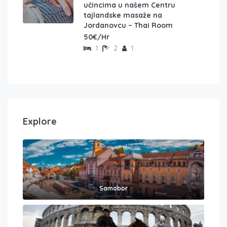
učincima u našem Centru
tajlandske masaže na
Jordanovcu – Thai Room
50€/Hr
1
2
1
Explore
Samobor