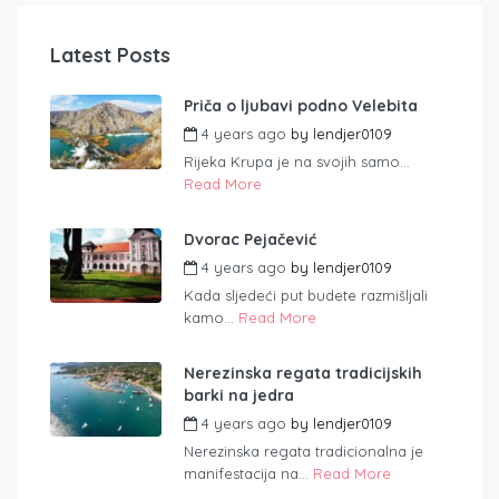
Latest Posts
Priča o ljubavi podno Velebita
4 years ago
by
lendjer0109
Rijeka Krupa je na svojih samo...
Read More
Dvorac Pejačević
4 years ago
by
lendjer0109
Kada sljedeći put budete razmišljali
kamo...
Read More
Nerezinska regata tradicijskih
barki na jedra
4 years ago
by
lendjer0109
Nerezinska regata tradicionalna je
manifestacija na...
Read More