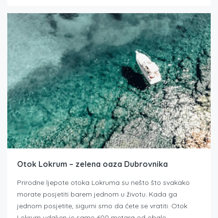
Otok Lokrum – zelena oaza Dubrovnika
Prirodne ljepote otoka Lokruma su nešto što svakako
morate posjetiti barem jednom u životu. Kada ga
jednom posjetite, sigurni smo da ćete se vratiti. Otok
Lokrum udaljen je samo 600 metara od obale