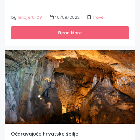
by
lendjer0109
10/08/2022
Travel
Read More
Očaravajuće hrvatske špilje