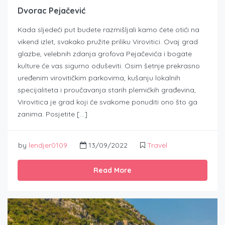
Dvorac Pejačević
Kada sljedeći put budete razmišljali kamo ćete otići na
vikend izlet, svakako pružite priliku Virovitici. Ovaj grad
glazbe, velebnih zdanja grofova Pejačevića i bogate
kulture će vas sigurno oduševiti. Osim šetnje prekrasno
uređenim virovitičkim parkovima, kušanju lokalnih
specijaliteta i proučavanja starih plemićkih građevina,
Virovitica je grad koji će svakome ponuditi ono što ga
zanima. Posjetite […]
by
lendjer0109
13/09/2022
Travel
Read More