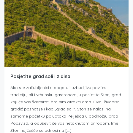
Posjetite grad soli i zidina
Ako ste zaljubljenici u bogatu i uzbudljivu povijest,
tradiciju, ali i vrhunsku gastronomiju posjetite Ston, grad
koji će vas šarmirati brojnim atrakcijama. Ovaj živopisni
gradić poznat je i kao „grad soli“. Ston se nalazi na
samome početku poluotoka Pelješca u podnožju brda
Podzvizd, a oduševit će vas netaknutom prirodom. Ime
Ston najčešće se odnosi na […]