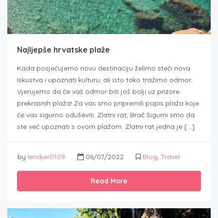
Najljepše hrvatske plaže
Kada posjećujemo novu destinaciju želimo steći nova
iskustva i upoznati kulturu, ali isto tako tražimo odmor.
Vjerujemo da će vaš odmor biti još bolji uz prizore
prekrasnih plaža! Za vas smo pripremili popis plaža koje
će vas sigurno oduševiti. Zlatni rat, Brač Sigurni smo da
ste već upoznati s ovom plažom. Zlatni rat jedna je […]
by
lendjer0109
06/07/2022
Blog
,
Travel
Read More