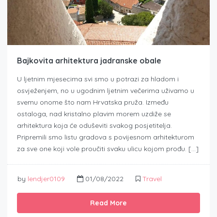
Bajkovita arhitektura jadranske obale
U ljetnim mjesecima svi smo u potrazi za hladom i
osvježenjem, no u ugodnim ljetnim večerima uživamo u
svemu onome što nam Hrvatska pruža. Između
ostaloga, nad kristalno plavim morem uzdiže se
arhitektura koja će oduševiti svakog posjetitelja.
Pripremili smo listu gradova s povijesnom arhitekturom
za sve one koji vole proučiti svaku ulicu kojom prođu. […]
by
lendjer0109
01/08/2022
Travel
Read More