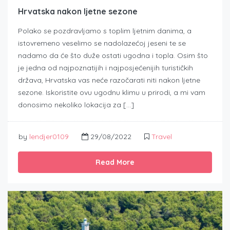
Hrvatska nakon ljetne sezone
Polako se pozdravljamo s toplim ljetnim danima, a
istovremeno veselimo se nadolazećoj jeseni te se
nadamo da će što duže ostati ugodna i topla. Osim što
je jedna od najpoznatijih i najposjećenijih turističkih
država, Hrvatska vas neće razočarati niti nakon ljetne
sezone. Iskoristite ovu ugodnu klimu u prirodi, a mi vam
donosimo nekoliko lokacija za […]
by
lendjer0109
29/08/2022
Travel
Read More