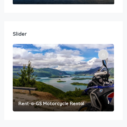
Slider
Rent-a-GS Motorcycle Rental
Con