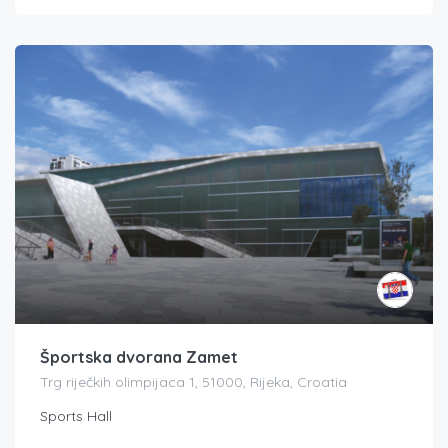
Športska dvorana Zamet
Trg riječkih olimpijaca 1, 51000, Rijeka, Croatia
Sports Hall