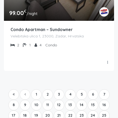
€
99.00
/night
Condo Apartman – Sundowner
Velebitska ulica 1, 23000, Zadar, Hrvatska
2
1
4
Condo
1
2
3
4
5
6
7
8
9
10
11
12
13
14
15
16
17
18
19
20
21
22
23
24
25