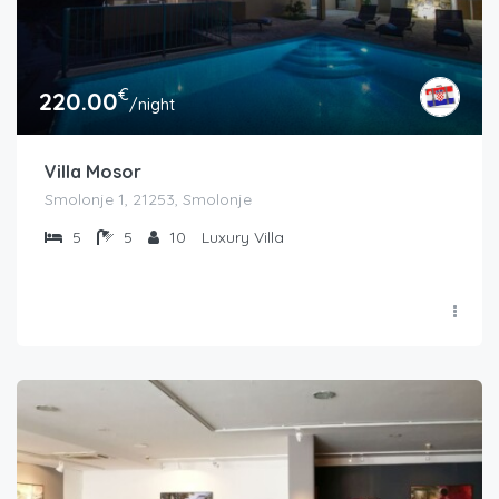
€
220.00
/night
Villa Mosor
Smolonje 1, 21253, Smolonje
5
5
10
Luxury Villa