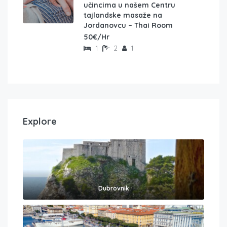
učincima u našem Centru
tajlandske masaže na
Jordanovcu – Thai Room
50€/Hr
1
2
1
Explore
Dubrovnik