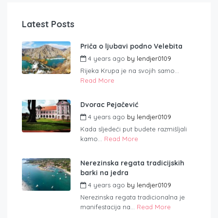
Latest Posts
Priča o ljubavi podno Velebita
4 years ago
by
lendjer0109
Rijeka Krupa je na svojih samo...
Read More
Dvorac Pejačević
4 years ago
by
lendjer0109
Kada sljedeći put budete razmišljali
kamo...
Read More
Nerezinska regata tradicijskih
barki na jedra
4 years ago
by
lendjer0109
Nerezinska regata tradicionalna je
manifestacija na...
Read More