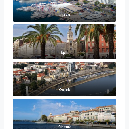
Rijeka
Split
Osijek
Šibenik