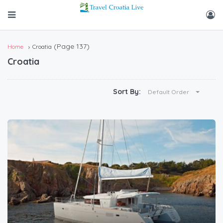
(Page 137)
Home
Croatia
Croatia
Sort By:
Default Order