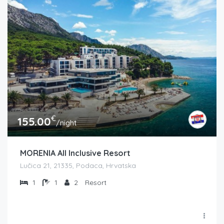
€
155.00
/night
MORENIA All Inclusive Resort
Lučica 21, 21335, Podaca, Hrvatska
1
1
2
Resort