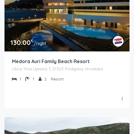
€
130.00
/night
Medora Auri Family Beach Resort
Ulica Tina Ujevića 7, 21327, Podgora, Hrvatska
1
1
2
Resort