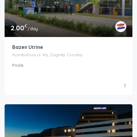
€
2.00
/day
Bazen Utrine
Kombolova ul. 4a, Zagreb, Croatia
Pools