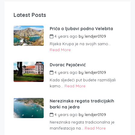
Latest Posts
Priča o ljubavi podno Velebita
4 years ago
by
lendjer0109
Rijeka Krupa je na svojih samo...
Read More
Dvorac Pejačević
4 years ago
by
lendjer0109
Kada sljedeći put budete razmišljali
kamo...
Read More
Nerezinska regata tradicijskih
barki na jedra
4 years ago
by
lendjer0109
Nerezinska regata tradicionalna je
manifestacija na...
Read More