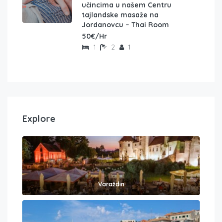
učincima u našem Centru
tajlandske masaže na
Jordanovcu – Thai Room
50€/Hr
1
2
1
Explore
Varaždin