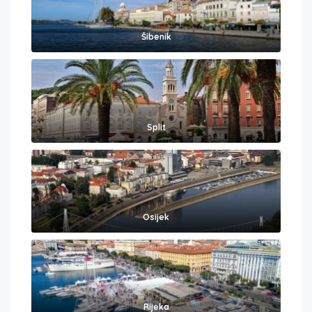
Šibenik
Split
Osijek
Rijeka