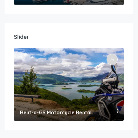
Slider
Rent-a-GS Motorcycle Rental
Con