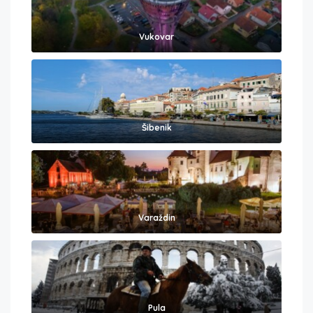
Vukovar
Šibenik
Varaždin
Pula