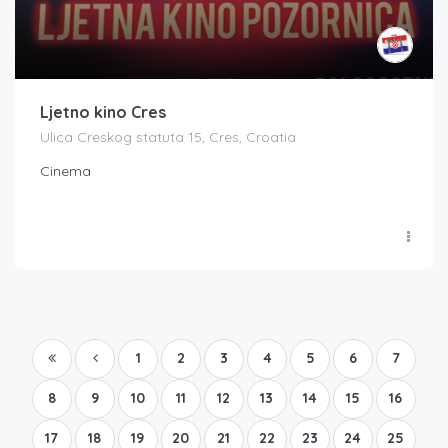
Ljetno kino Cres
Ulica Creskog statuta 15, Cres, Croatia
Cinema
1
2
3
4
5
6
7
8
9
10
11
12
13
14
15
16
17
18
19
20
21
22
23
24
25