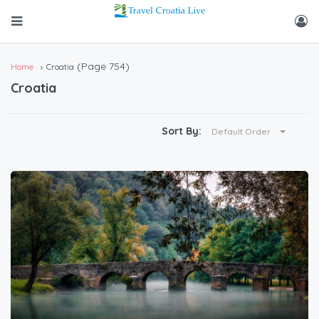
(Page 754)
Home
Croatia
Croatia
Sort By:
Default Order