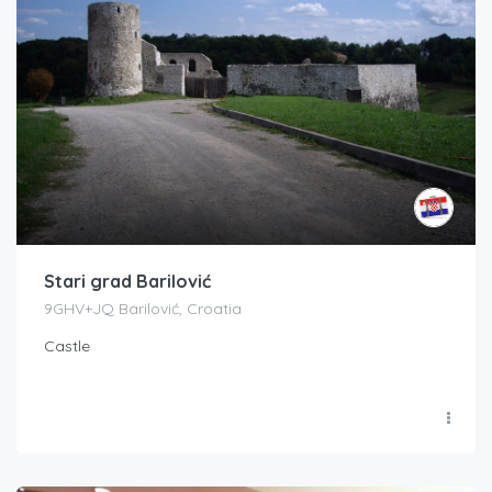
Stari grad Barilović
9GHV+JQ Barilović, Croatia
Castle