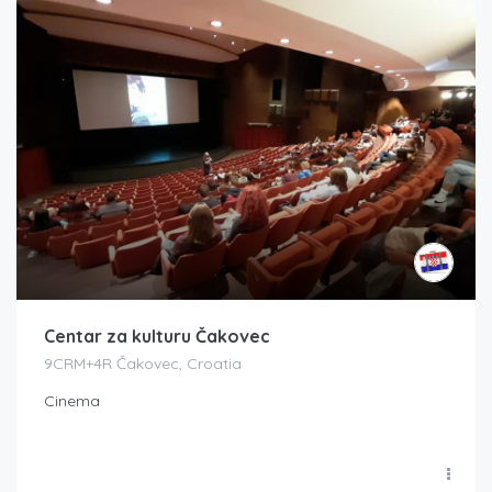
Centar za kulturu Čakovec
9CRM+4R Čakovec, Croatia
Cinema