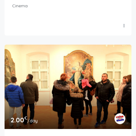
Cinema
€
2.00
/day