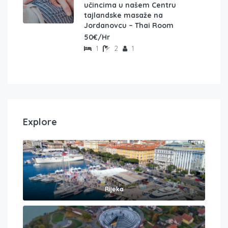
učincima u našem Centru
tajlandske masaže na
Jordanovcu – Thai Room
50€/Hr
1
2
1
Explore
Rijeka