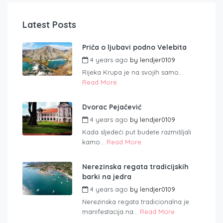
Latest Posts
Priča o ljubavi podno Velebita
4 years ago
by
lendjer0109
Rijeka Krupa je na svojih samo...
Read More
Dvorac Pejačević
4 years ago
by
lendjer0109
Kada sljedeći put budete razmišljali
kamo...
Read More
Nerezinska regata tradicijskih
barki na jedra
4 years ago
by
lendjer0109
Nerezinska regata tradicionalna je
manifestacija na...
Read More