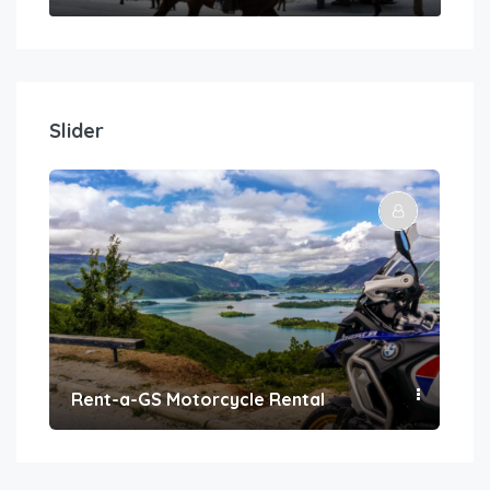
Slider
Rent-a-GS Motorcycle Rental
Con