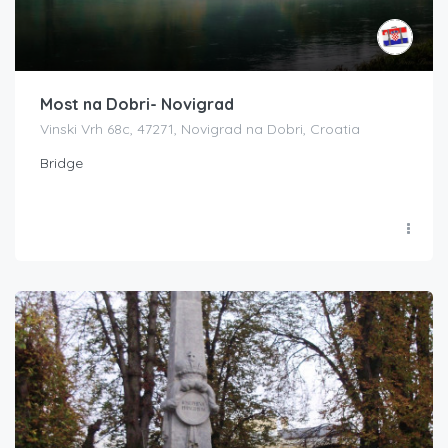
Most na Dobri- Novigrad
Vinski Vrh 68c, 47271, Novigrad na Dobri, Croatia
Bridge