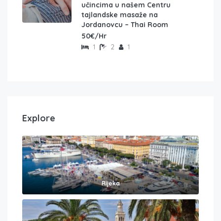
učincima u našem Centru
tajlandske masaže na
Jordanovcu – Thai Room
50€/Hr
1
2
1
Explore
Rijeka