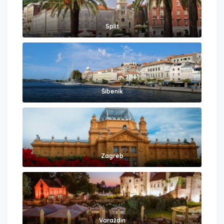
Split
Šibenik
Zagreb
Varaždin