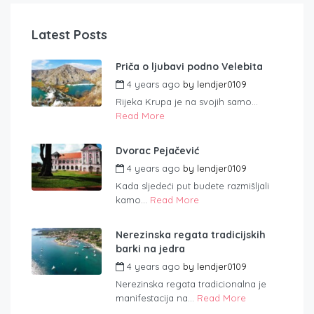
Latest Posts
Priča o ljubavi podno Velebita
4 years ago
by
lendjer0109
Rijeka Krupa je na svojih samo...
Read More
Dvorac Pejačević
4 years ago
by
lendjer0109
Kada sljedeći put budete razmišljali
kamo...
Read More
Nerezinska regata tradicijskih
barki na jedra
4 years ago
by
lendjer0109
Nerezinska regata tradicionalna je
manifestacija na...
Read More