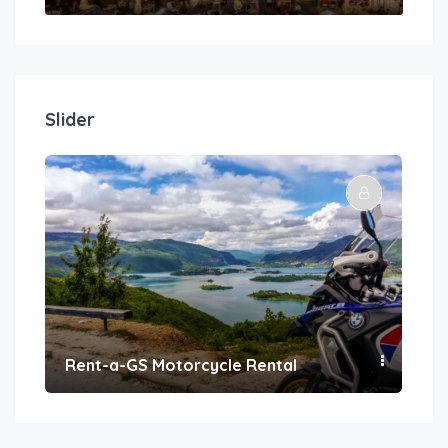
Slider
Rent-a-GS Motorcycle Rental
Con