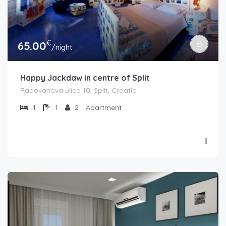
€
65.00
/night
Happy Jackdaw in centre of Split
Radovanova ulica 10, Split, Croatia
1
1
2
Apartment