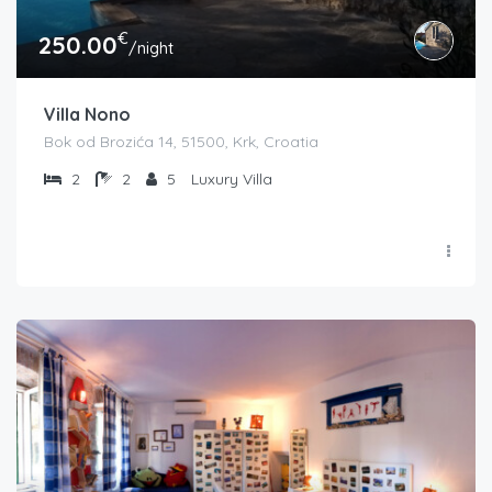
€
250.00
/night
Villa Nono
Bok od Brozića 14, 51500, Krk, Croatia
2
2
5
Luxury Villa