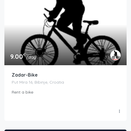
€
9.00
/day
Zadar-Bike
Put Mira 16, Bibinje, Croatia
Rent a bike