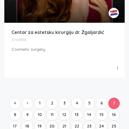
Centar za estetsku kirurgiju dr. Žgaljardić
Croatia
Cosmetic surgery
1
2
3
4
5
6
7
8
9
10
11
12
13
14
15
16
17
18
19
20
21
22
23
24
25