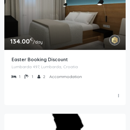
€
134.00
/day
Easter Booking Discount
Lumbarda 497, Lumbarda, Croatia
1
1
2
Accommodation