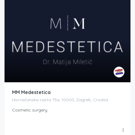
MM Medestetica
Horvaćanska cesta 75a, 10000, Zagreb, Croatia
Cosmetic surgery