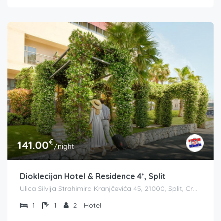
€
141.00
/night
Dioklecijan Hotel & Residence 4*, Split
Ulica Silvija Strahimira Kranjčevića 45, 21000, Split, Croatia
1
1
2
Hotel