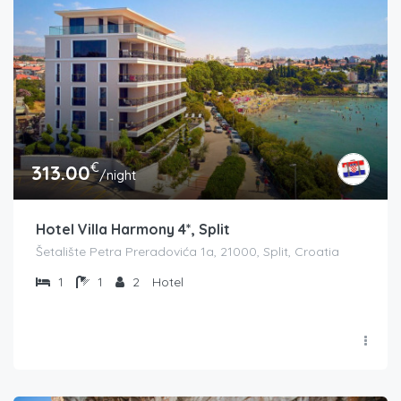
€
313.00
/night
Hotel Villa Harmony 4*, Split
Šetalište Petra Preradovića 1a, 21000, Split, Croatia
1
1
2
Hotel