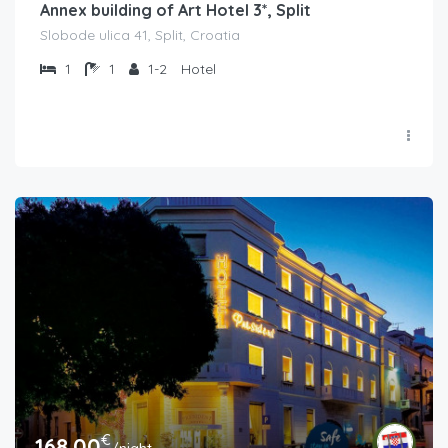
Annex building of Art Hotel 3*, Split
Slobode ulica 41, Split, Croatia
1
1
1-2
Hotel
€
168.00