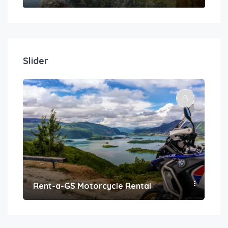
Slider
Rent-a-GS Motorcycle Rental
Con