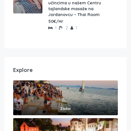
učincima u našem Centru
tajlandske masaže na
Jordanovcu – Thai Room
50€/Hr
1
2
1
Explore
Zadar