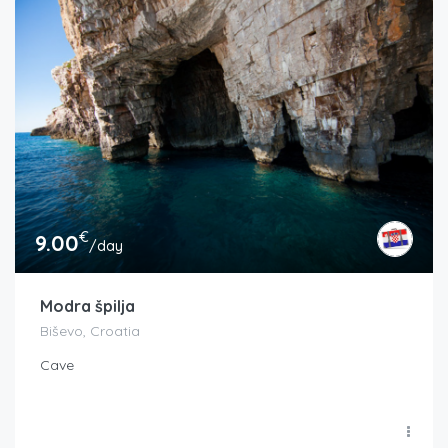
€
9.00
/day
Modra špilja
Biševo, Croatia
Cave