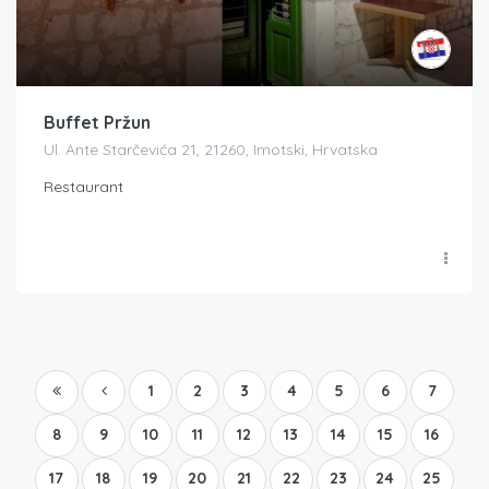
Buffet Pržun
Ul. Ante Starčevića 21, 21260, Imotski, Hrvatska
Restaurant
1
2
3
4
5
6
7
8
9
10
11
12
13
14
15
16
17
18
19
20
21
22
23
24
25