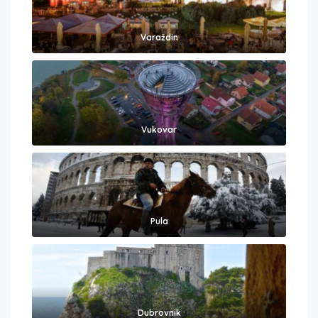
Varaždin
Vukovar
Pula
Dubrovnik