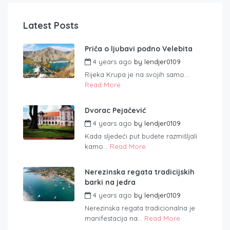
Latest Posts
Priča o ljubavi podno Velebita
4 years ago
by
lendjer0109
Rijeka Krupa je na svojih samo...
Read More
Dvorac Pejačević
4 years ago
by
lendjer0109
Kada sljedeći put budete razmišljali
kamo...
Read More
Nerezinska regata tradicijskih
barki na jedra
4 years ago
by
lendjer0109
Nerezinska regata tradicionalna je
manifestacija na...
Read More