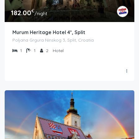
€
182.00
/night
Murum Heritage Hotel 4*, Split
Poljana Grgura Ninskog 3, Split, Croatia
1
1
2
Hotel