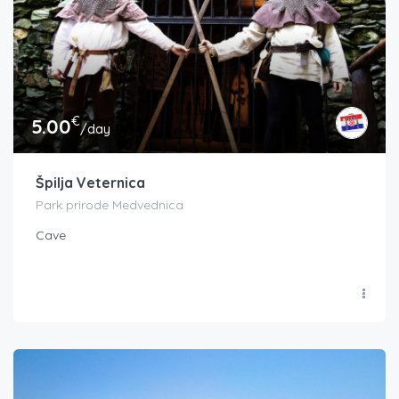
€
5.00
/day
Špilja Veternica
Park prirode Medvednica
Cave