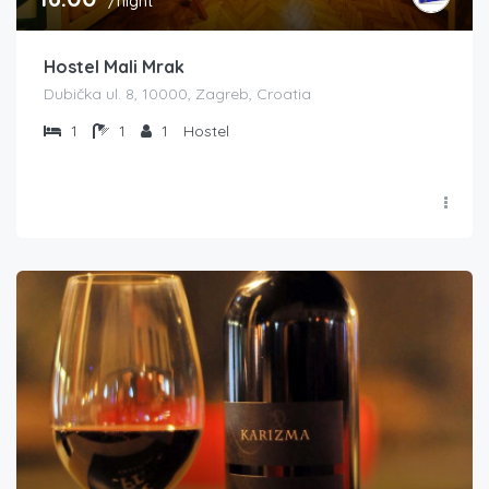
/night
Hostel Mali Mrak
Dubička ul. 8, 10000, Zagreb, Croatia
1
1
1
Hostel