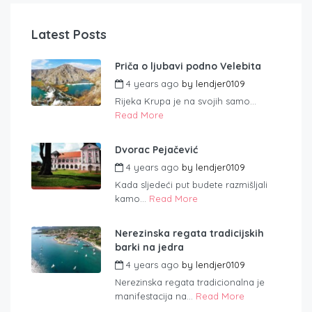
Latest Posts
Priča o ljubavi podno Velebita
4 years ago
by
lendjer0109
Rijeka Krupa je na svojih samo...
Read More
Dvorac Pejačević
4 years ago
by
lendjer0109
Kada sljedeći put budete razmišljali
kamo...
Read More
Nerezinska regata tradicijskih
barki na jedra
4 years ago
by
lendjer0109
Nerezinska regata tradicionalna je
manifestacija na...
Read More