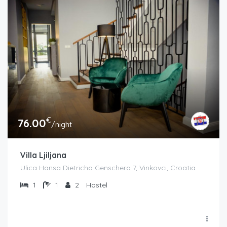
€
76.00
/night
Villa Ljiljana
Ulica Hansa Dietricha Genschera 7, Vinkovci, Croatia
1
1
2
Hostel