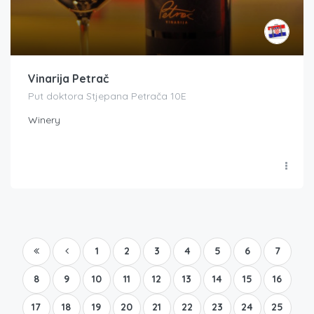
Vinarija Petrač
Put doktora Stjepana Petrača 10E
Winery
1
2
3
4
5
6
7
8
9
10
11
12
13
14
15
16
17
18
19
20
21
22
23
24
25