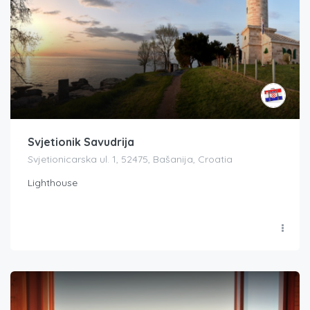
Svjetionik Savudrija
Svjetionicarska ul. 1, 52475, Bašanija, Croatia
Lighthouse