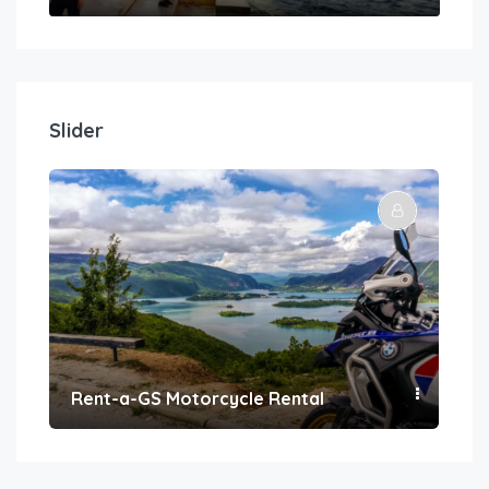
Slider
Rent-a-GS Motorcycle Rental
Con