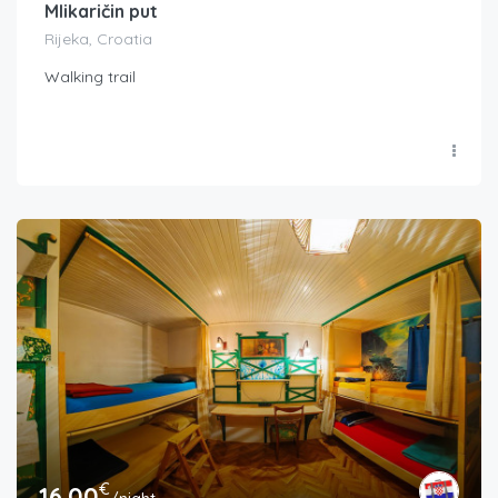
Mlikaričin put
Rijeka, Croatia
Walking trail
€
16.00