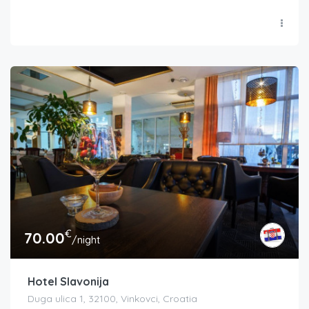
€
70.00
/night
Hotel Slavonija
Duga ulica 1, 32100, Vinkovci, Croatia