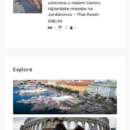
učincima u našem Centru
tajlandske masaže na
Jordanovcu – Thai Room
50€/Hr
1
2
1
Explore
Rijeka