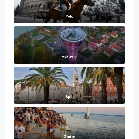
Pula
Vukovar
Split
Zadar