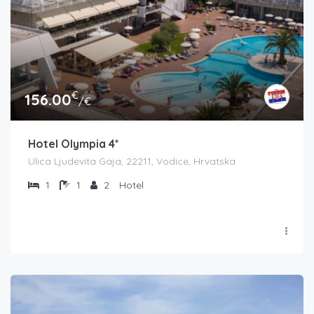
€
156.00
/€
Hotel Olympia 4*
Ulica Ljudevita Gaja, 22211, Vodice, Hrvatska
1
1
2
Hotel