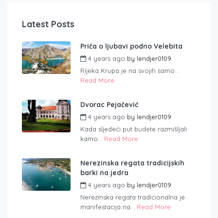
Latest Posts
Priča o ljubavi podno Velebita
4 years ago
by
lendjer0109
Rijeka Krupa je na svojih samo...
Read More
Dvorac Pejačević
4 years ago
by
lendjer0109
Kada sljedeći put budete razmišljali
kamo...
Read More
Nerezinska regata tradicijskih
barki na jedra
4 years ago
by
lendjer0109
Nerezinska regata tradicionalna je
manifestacija na...
Read More