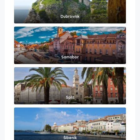
Dubrovnik
Samobor
Split
Šibenik