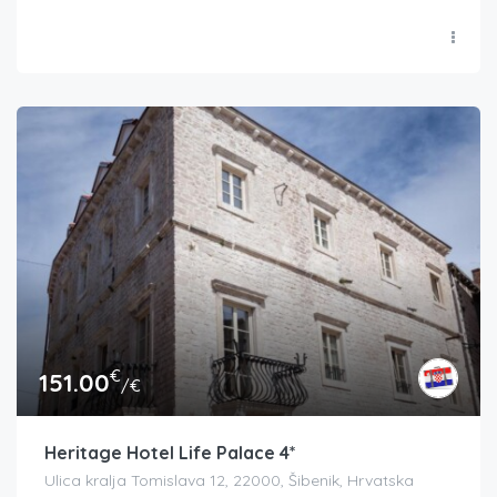
€
151.00
/€
Heritage Hotel Life Palace 4*
Ulica kralja Tomislava 12, 22000, Šibenik, Hrvatska