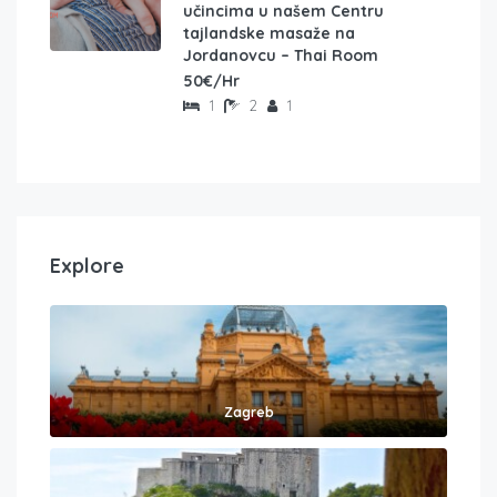
učincima u našem Centru
tajlandske masaže na
Jordanovcu – Thai Room
50€/Hr
1
2
1
Explore
Zagreb