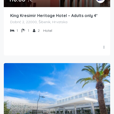
/€
King Kresimir Heritage Hotel – Adults only 4*
Dobrić 2, 22000, Šibenik, Hrvatska
1
1
2
Hotel