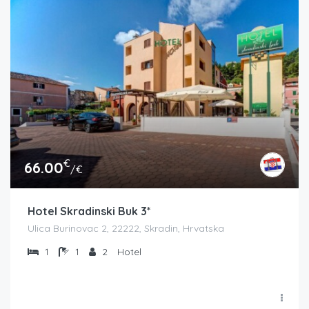
€
66.00
/€
Hotel Skradinski Buk 3*
Ulica Burinovac 2, 22222, Skradin, Hrvatska
1
1
2
Hotel