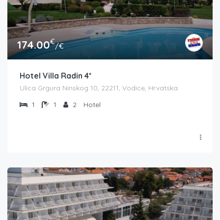
€
174.00
/€
Hotel Villa Radin 4*
Ulica Grgura Ninskog 10, 22211, Vodice, Hrvatska
1
1
2
Hotel