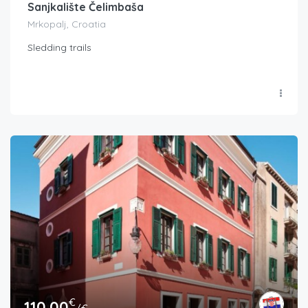
Sanjkalište Čelimbaša
Mrkopalj, Croatia
Sledding trails
€
110.00