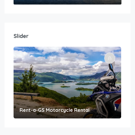
Slider
Rent-a-GS Motorcycle Rental
Con