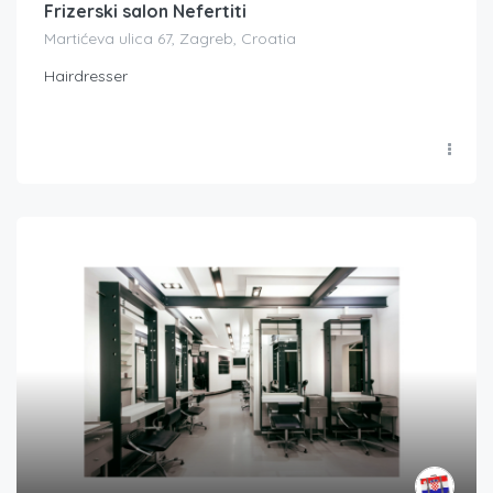
Frizerski salon Nefertiti
Martićeva ulica 67, Zagreb, Croatia
Hairdresser