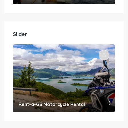
Slider
Rent-a-GS Motorcycle Rental
Con