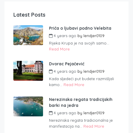
Latest Posts
Priča o ljubavi podno Velebita
4 years ago
by
lendjer0109
Rijeka Krupa je na svojih samo...
Read More
Dvorac Pejačević
4 years ago
by
lendjer0109
Kada sljedeći put budete razmišljali
kamo...
Read More
Nerezinska regata tradicijskih
barki na jedra
4 years ago
by
lendjer0109
Nerezinska regata tradicionalna je
manifestacija na...
Read More