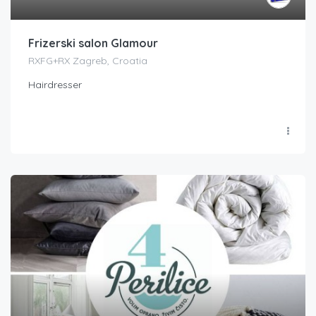
Frizerski salon Glamour
RXFG+RX Zagreb, Croatia
Hairdresser