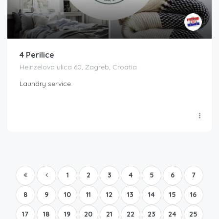
4 Perilice
Heinzelova ulica 60, Zagreb, Croatia
Laundry service
1
2
3
4
5
6
7
8
9
10
11
12
13
14
15
16
17
18
19
20
21
22
23
24
25