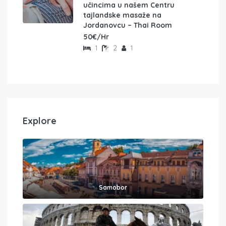
učincima u našem Centru
tajlandske masaže na
Jordanovcu – Thai Room
50€/Hr
1
2
1
Explore
Samobor