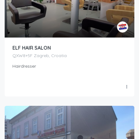
ELF HAIR SALON
QXW8+5F Zagreb, Croatia
Hairdresser