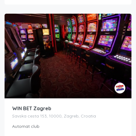
WIN BET Zagreb
Savska cesta 153, 10000, Zagreb, Croatia
Automat club