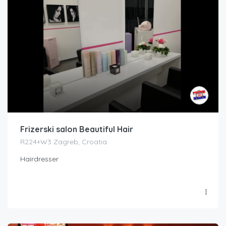
Frizerski salon Beautiful Hair
R224+W3 Zagreb, Croatia
Hairdresser