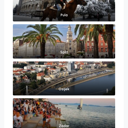
Pula
Split
Osijek
Zadar