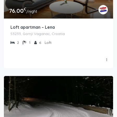
€
76.00
/night
Loft apartman – Lena
53233, Gornji Vaganac, Croatia
2
1
6
Loft