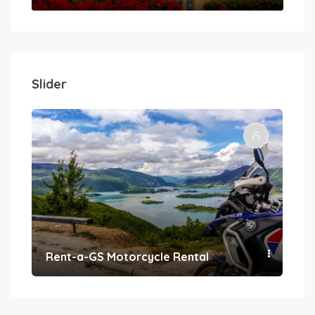
Slider
Rent-a-GS Motorcycle Rental
Con