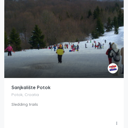
Sanjkalište Potok
Potok, Croatia
Sledding trails