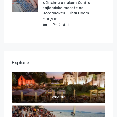
učincima u našem Centru
tajlandske masaže na
Jordanovcu – Thai Room
50€/Hr
1
2
1
Explore
Varaždin