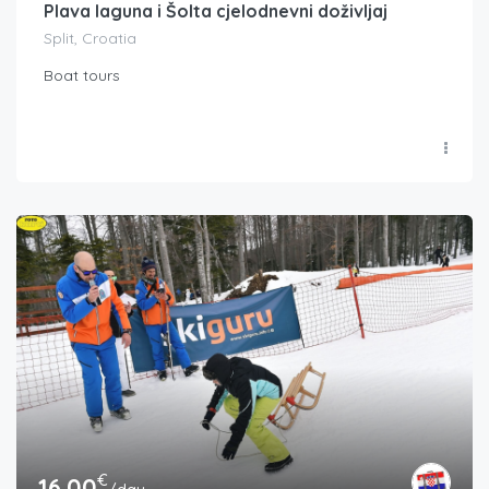
Plava laguna i Šolta cjelodnevni doživljaj
Split, Croatia
Boat tours
€
16.00