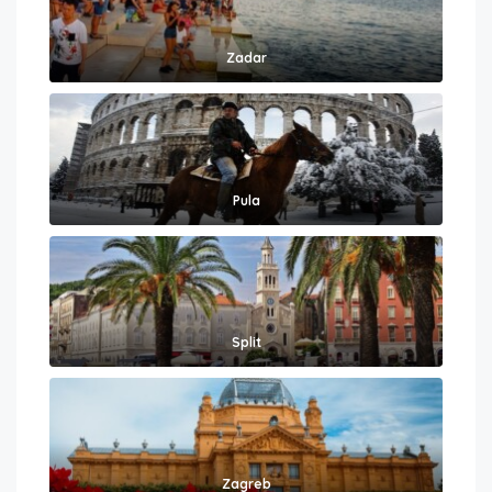
Zadar
Pula
Split
Zagreb