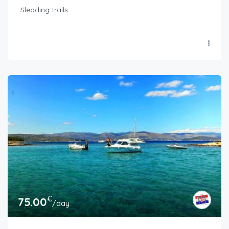
Sledding trails
€
75.00
/day