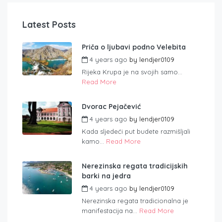
Latest Posts
Priča o ljubavi podno Velebita
4 years ago
by
lendjer0109
Rijeka Krupa je na svojih samo...
Read More
Dvorac Pejačević
4 years ago
by
lendjer0109
Kada sljedeći put budete razmišljali
kamo...
Read More
Nerezinska regata tradicijskih
barki na jedra
4 years ago
by
lendjer0109
Nerezinska regata tradicionalna je
manifestacija na...
Read More