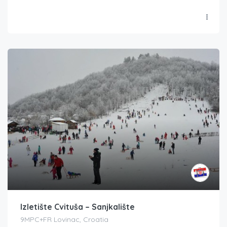
Izletište Cvituša – Sanjkalište
9MPC+FR Lovinac, Croatia