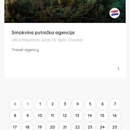
Smokvina putnička agencija
Ulica Majstora Jurja 13, Split, Croatia
Travel agency
1
2
3
4
5
6
7
8
9
10
11
12
13
14
15
16
17
18
19
20
21
22
23
24
25