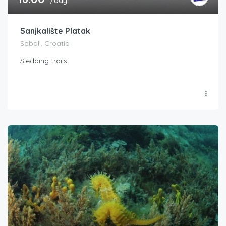
/day
Sanjkalište Platak
Soboli, Croatia
Sledding trails