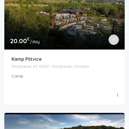
€
20.00
/day
Kamp Plitvice
Smoljanac 67, 53231, Smoljanac, Croatia
Camp