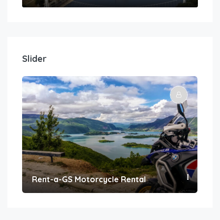
Slider
Rent-a-GS Motorcycle Rental
Con