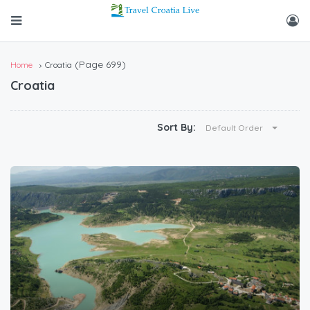
(Page 699)
Home
Croatia
Croatia
Sort By:
Default Order