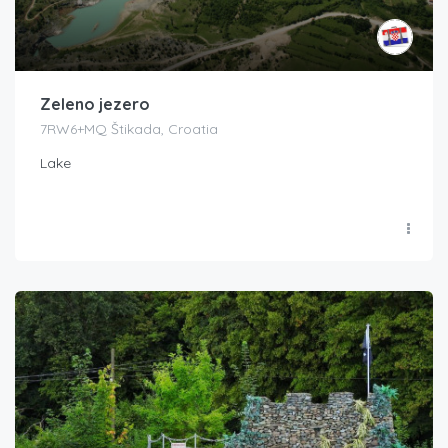
Zeleno jezero
7RW6+MQ Štikada, Croatia
Lake