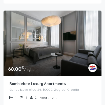
€
68.00
/night
Bumblebee Luxury Apartments
Gundulićeva ulica 24, 10000, Zagreb, Croatia
1
1
2
Apartment