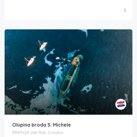
Olupina broda S. Michele
5R97+25 Veli Rat, Croatia