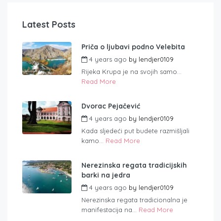
Latest Posts
Priča o ljubavi podno Velebita
4 years ago
by
lendjer0109
Rijeka Krupa je na svojih samo...
Read More
Dvorac Pejačević
4 years ago
by
lendjer0109
Kada sljedeći put budete razmišljali
kamo...
Read More
Nerezinska regata tradicijskih
barki na jedra
4 years ago
by
lendjer0109
Nerezinska regata tradicionalna je
manifestacija na...
Read More