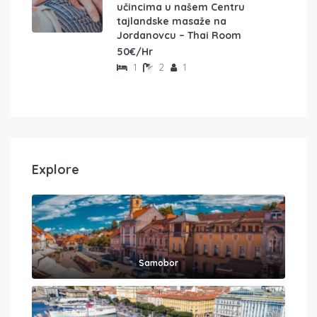
učincima u našem Centru
tajlandske masaže na
Jordanovcu – Thai Room
50€/Hr
1
2
1
Explore
Samobor