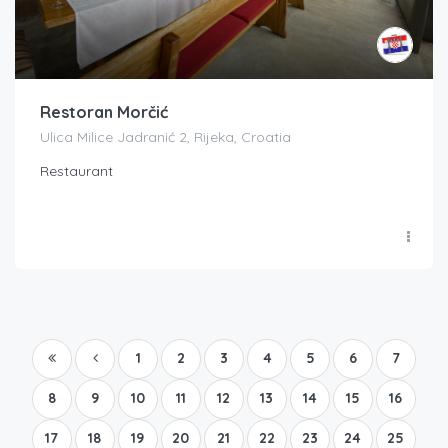
Restoran Morčić
Ulica Milice Jadranić 2, Rijeka, Croatia
Restaurant
1
2
3
4
5
6
7
8
9
10
11
12
13
14
15
16
17
18
19
20
21
22
23
24
25