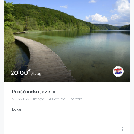
€
20.00
/Day
Prošćansko jezero
VH5X+52 Plitvički Ljeskovac, Croatia
Lake