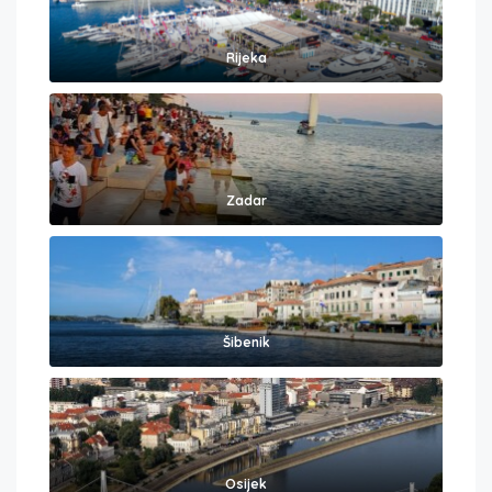
Rijeka
Zadar
Šibenik
Osijek