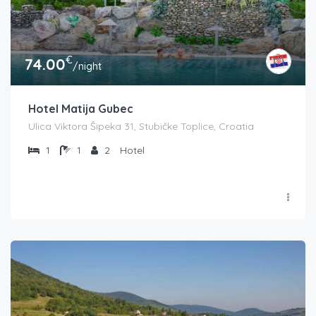
€
74.00
/night
Hotel Matija Gubec
Ulica Viktora Šipeka 31, Stubičke Toplice, Croatia
1
1
2
Hotel