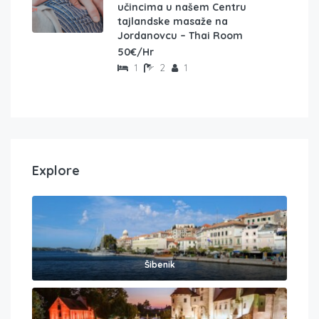
učincima u našem Centru
tajlandske masaže na
Jordanovcu – Thai Room
50€/Hr
1
2
1
Explore
Šibenik