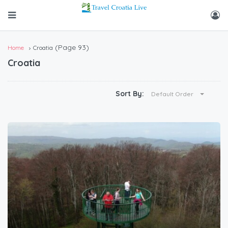
(Page 93)
Home
Croatia
Croatia
Sort By:
Default Order