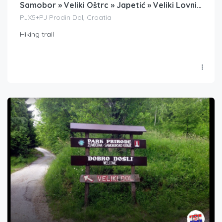
Samobor » Veliki Oštrc » Japetić » Veliki Lovnik » Samobor
PJX5+PJ Prodin Dol, Croatia
Hiking trail