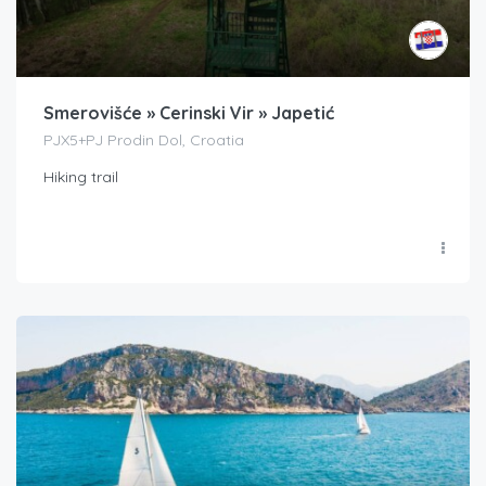
Smerovišće » Cerinski Vir » Japetić
PJX5+PJ Prodin Dol, Croatia
Hiking trail