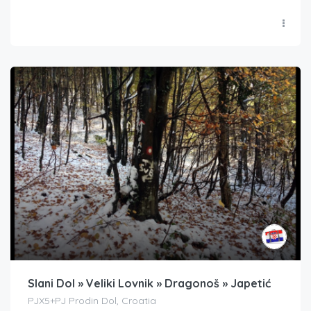
Slani Dol » Veliki Lovnik » Dragonoš » Japetić
PJX5+PJ Prodin Dol, Croatia