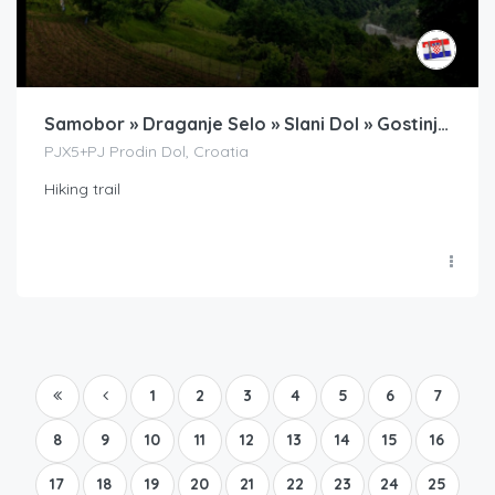
Samobor » Draganje Selo » Slani Dol » Gostinjac Sveti Bernard » Dragonoš » Japetić
PJX5+PJ Prodin Dol, Croatia
Hiking trail
1
2
3
4
5
6
7
8
9
10
11
12
13
14
15
16
17
18
19
20
21
22
23
24
25