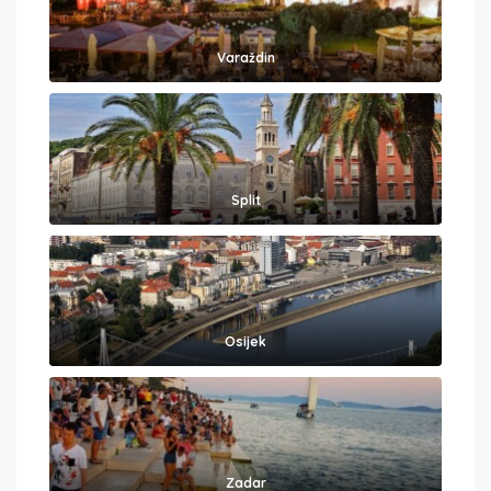
Varaždin
Split
Osijek
Zadar