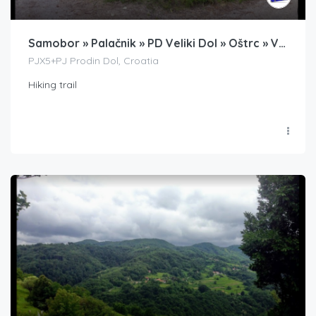
Samobor » Palačnik » PD Veliki Dol » Oštrc » Velika Vrata » Japetić
PJX5+PJ Prodin Dol, Croatia
Hiking trail