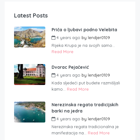
Latest Posts
Priča o ljubavi podno Velebita
4 years ago
by
lendjer0109
Rijeka Krupa je na svojih samo...
Read More
Dvorac Pejačević
4 years ago
by
lendjer0109
Kada sljedeći put budete razmišljali
kamo...
Read More
Nerezinska regata tradicijskih
barki na jedra
4 years ago
by
lendjer0109
Nerezinska regata tradicionalna je
manifestacija na...
Read More