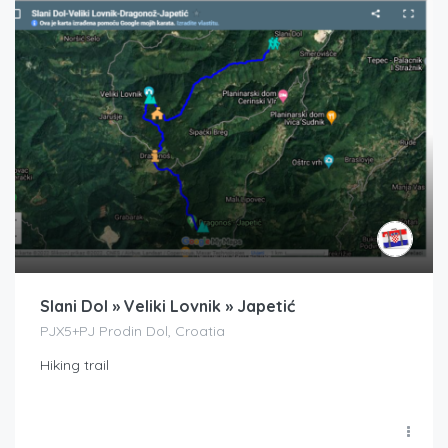
Slani Dol » Veliki Lovnik » Japetić
PJX5+PJ Prodin Dol, Croatia
Hiking trail