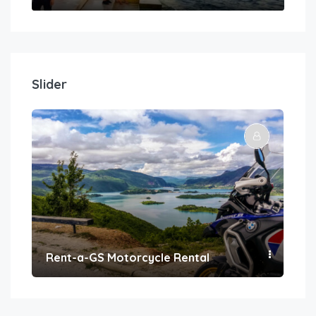
Slider
Rent-a-GS Motorcycle Rental
Con