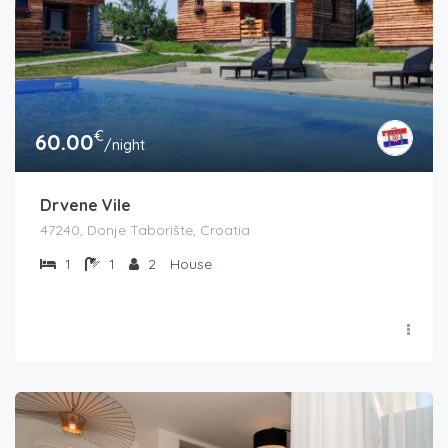
€
60.00
/night
Drvene Vile
47240, Donje Taborište, Croatia
1
1
2
House