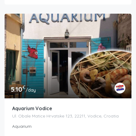
€
5.10
/day
Aquarium Vodice
Ul. Obale Matice Hrvatske 123, 22211, Vodice, Croatia
Aquarium