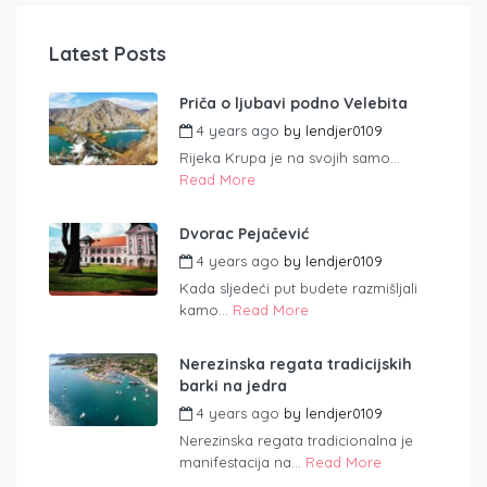
Latest Posts
Priča o ljubavi podno Velebita
4 years ago
by
lendjer0109
Rijeka Krupa je na svojih samo...
Read More
Dvorac Pejačević
4 years ago
by
lendjer0109
Kada sljedeći put budete razmišljali
kamo...
Read More
Nerezinska regata tradicijskih
barki na jedra
4 years ago
by
lendjer0109
Nerezinska regata tradicionalna je
manifestacija na...
Read More