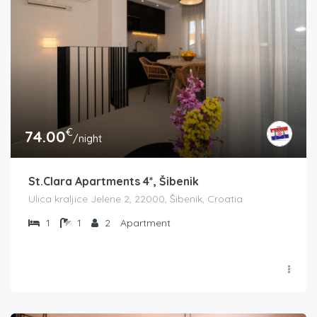
€
74.00
/night
St.Clara Apartments 4*, Šibenik
Ulica kraljice Jelene 2, 22000, Šibenik, Croatia
1
1
2
Apartment