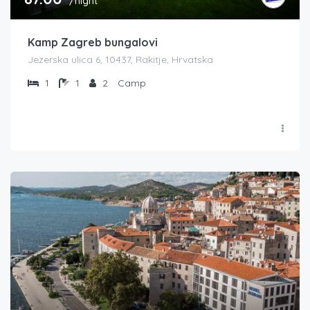
/night
Kamp Zagreb bungalovi
Jezerska ulica 6, 10437, Rakitje, Hrvatska
1
1
2
Camp