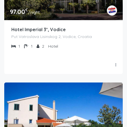
€
97.00
/night
Hotel Imperial 3*, Vodice
Put Vatroslava Lisinskog 2, Vodice, Croatia
1
1
2
Hotel