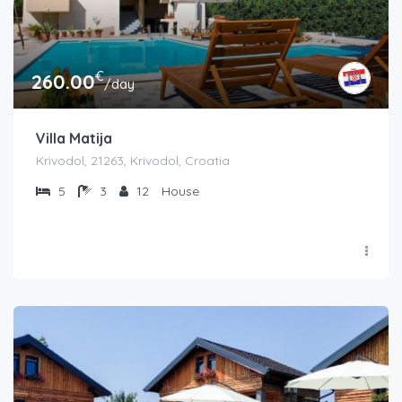
€
260.00
/day
Villa Matija
Krivodol, 21263, Krivodol, Croatia
5
3
12
House