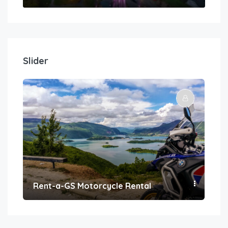
Slider
Rent-a-GS Motorcycle Rental
Con