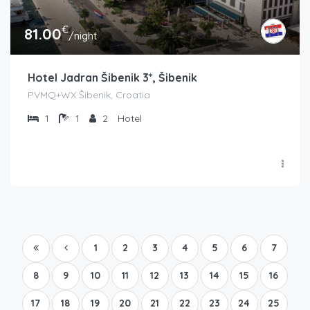
€
81.00
/night
Hotel Jadran Šibenik 3*, Šibenik
PVMQ+WX Šibenik, Croatia
1
1
2
Hotel
1
2
3
4
5
6
7
8
9
10
11
12
13
14
15
16
17
18
19
20
21
22
23
24
25