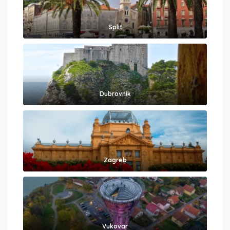
Split
Dubrovnik
Zagreb
Vukovar