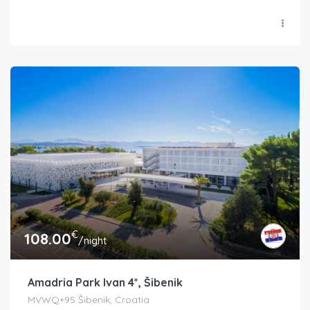
€
108.00
/night
Amadria Park Ivan 4*, Šibenik
MVWQ+95 Šibenik, Croatia