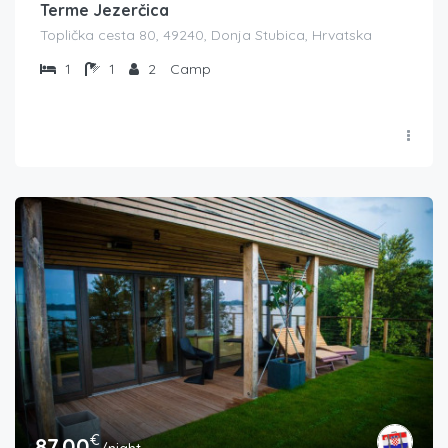
Terme Jezerčica
Toplička cesta 80, 49240, Donja Stubica, Hrvatska
1
1
2
Camp
€
87.00