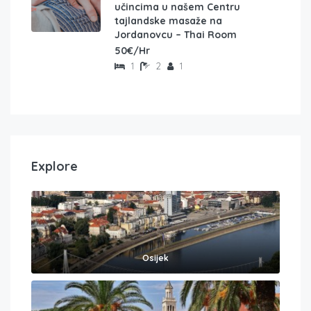
učincima u našem Centru
tajlandske masaže na
Jordanovcu – Thai Room
50€/Hr
1
2
1
Explore
Osijek