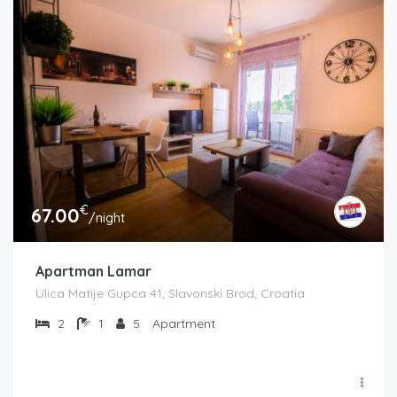
€
67.00
/night
Apartman Lamar
Ulica Matije Gupca 41, Slavonski Brod, Croatia
2
1
5
Apartment