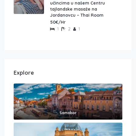
učincima u našem Centru
tajlandske masaže na
Jordanovcu – Thai Room
50€/Hr
1
2
1
Explore
Samobor