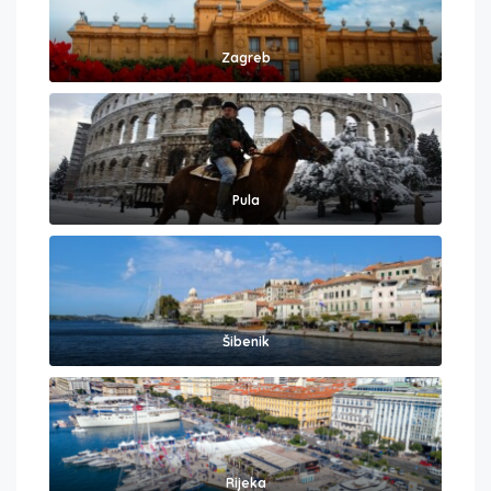
Zagreb
Pula
Šibenik
Rijeka