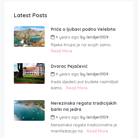
Latest Posts
Priča o ljubavi podno Velebita
4 years ago
by
lendjer0109
Rijeka Krupa je na svojih samo...
Read More
Dvorac Pejačević
4 years ago
by
lendjer0109
Kada sljedeći put budete razmišljali
kamo...
Read More
Nerezinska regata tradicijskih
barki na jedra
4 years ago
by
lendjer0109
Nerezinska regata tradicionalna je
manifestacija na...
Read More