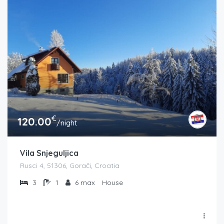
€
120.00
/night
Vila Snjeguljica
Rusci 4, 51306, Gorači, Croatia
3
1
6 max
House