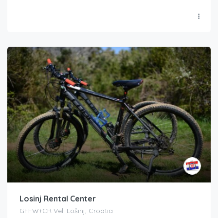
Losinj Rental Center
GFFW+CR Veli Lošinj, Croatia