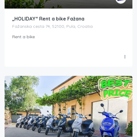
„HOLIDAY“ Rent a bike Fažana
Fažanska cesta 74, 52100, Pula, Croatia
Rent a bike