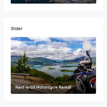
Slider
Rent-a-GS Motorcycle Rental
Con