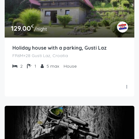
€
129.00
/night
Holiday house with a parking, Gusti Laz
FR6M+28 Gusti Laz, Croatia
2
1
5 max
House