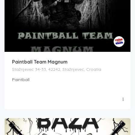
Paintball Team Magnum
Stažnjevec 34-33, 42242, Stažnjevec, Croatia
Paintball