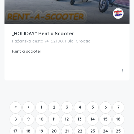
„HOLIDAY“ Rent a Scooter
Fažanska cesta 74, 52100, Pula, Croatia
Rent a scooter
1
2
3
4
5
6
7
8
9
10
11
12
13
14
15
16
17
18
19
20
21
22
23
24
25