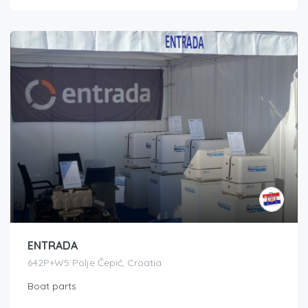
ENTRADA
642P+W5 Polje Čepić, Croatia
Boat parts