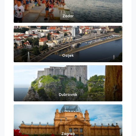
Zadar
Osijek
Dubrovnik
Zagreb