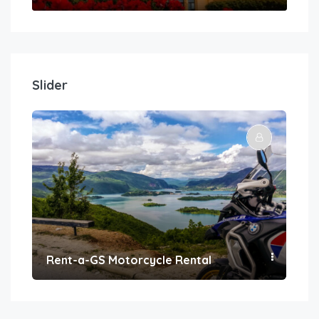
Slider
Rent-a-GS Motorcycle Rental
Con