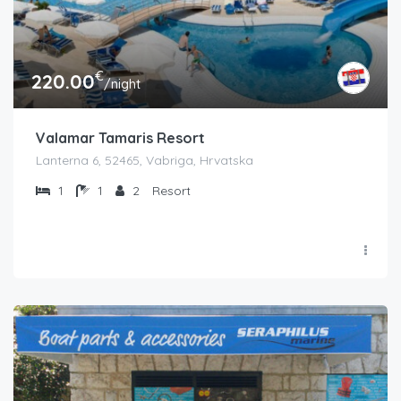
€
220.00
/night
Valamar Tamaris Resort
Lanterna 6, 52465, Vabriga, Hrvatska
1
1
2
Resort