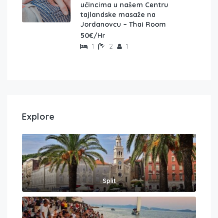
učincima u našem Centru
tajlandske masaže na
Jordanovcu – Thai Room
50€/Hr
1
2
1
Explore
Split