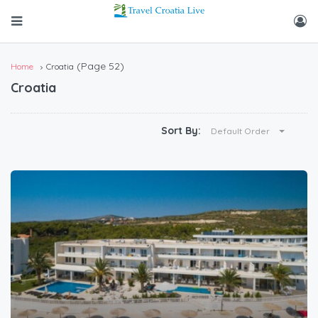
(Page 52)
Home
Croatia
Croatia
Sort By:
Default Order