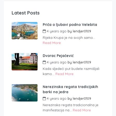
Latest Posts
Priča o ljubavi podno Velebita
4 years ago
by
lendjer0109
Rijeka Krupa je na svojih samo...
Read More
Dvorac Pejačević
4 years ago
by
lendjer0109
Kada sljedeći put budete razmišljali
kamo...
Read More
Nerezinska regata tradicijskih
barki na jedra
4 years ago
by
lendjer0109
Nerezinska regata tradicionalna je
manifestacija na...
Read More