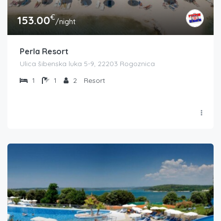
€
153.00
/night
Perla Resort
Ulica šibenska luka 5-9, 22203 Rogoznica
1
1
2
Resort