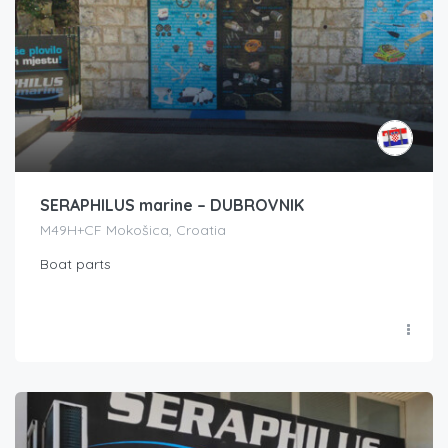
SERAPHILUS marine – DUBROVNIK
M49H+CF Mokošica, Croatia
Boat parts