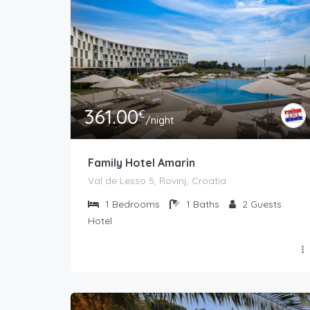
361.00
€
/night
Family Hotel Amarin
Val de Lesso 5, Rovinj, Croatia
1
Bedrooms
1
Baths
2
Guests
Hotel