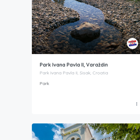
Park Ivana Pavla II, Varaždin
Park Ivana Pavla II, Sisak, Croatia
Park