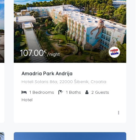
107.00
€
/night
Amadria Park Andrija
Hoteli Solaris 86a, 22000 Šibenik, Croatia
1
Bedrooms
1
Baths
2
Guests
Hotel