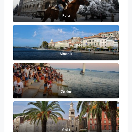
Pula
Šibenik
Zadar
Split