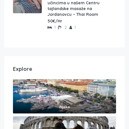
učincima u našem Centru
tajlandske masaže na
Jordanovcu – Thai Room
50€/Hr
1
2
1
Explore
Rijeka