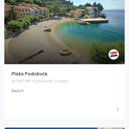
Plaža Podobuče
W7WP+9P Podobuče, Croatia
Beach