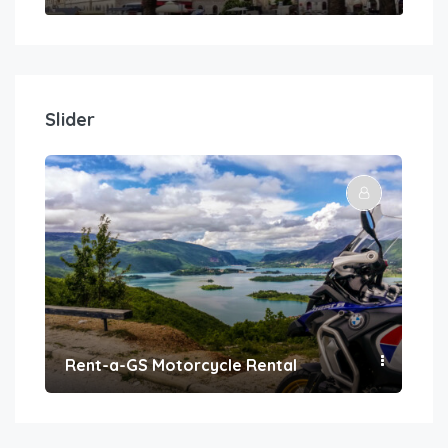
Slider
Rent-a-GS Motorcycle Rental
Con