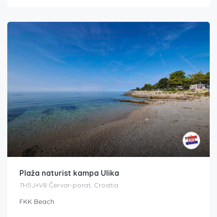
Plaža naturist kampa Ulika
7H5J+V8 Červar-porat, Croatia
FKK Beach