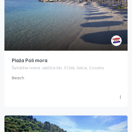
Plaža Poli mora
Šetalište Ivana Jeličića bb, 51266, Selce, Croatia
Beach