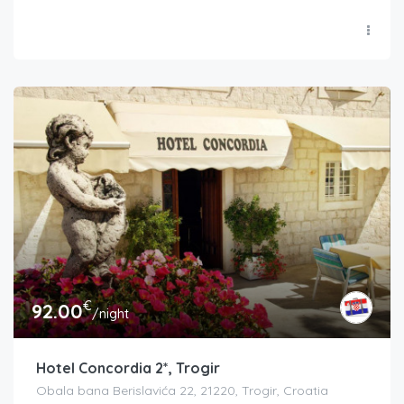
€
92.00
/night
Hotel Concordia 2*, Trogir
Obala bana Berislavića 22, 21220, Trogir, Croatia