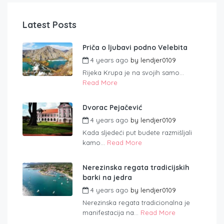
Latest Posts
Priča o ljubavi podno Velebita
4 years ago
by
lendjer0109
Rijeka Krupa je na svojih samo...
Read More
Dvorac Pejačević
4 years ago
by
lendjer0109
Kada sljedeći put budete razmišljali
kamo...
Read More
Nerezinska regata tradicijskih
barki na jedra
4 years ago
by
lendjer0109
Nerezinska regata tradicionalna je
manifestacija na...
Read More