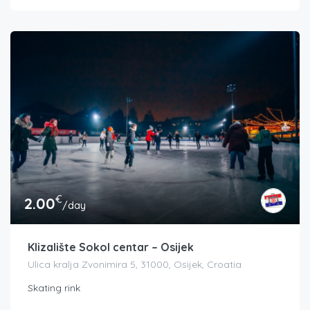
€
2.00
/day
Klizalište Sokol centar – Osijek
Ulica kralja Zvonimira 5, 31000, Osijek, Croatia
Skating rink