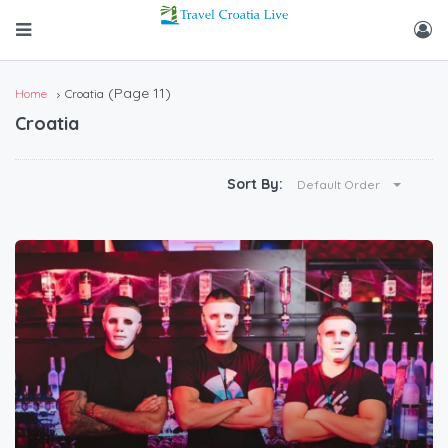
(Page 11)
Home
Croatia
Croatia
Sort By:
Default Order