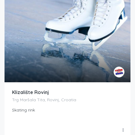
Klizalište Rovinj
Trg Maršala Tita, Rovinj, Croatia
Skating rink