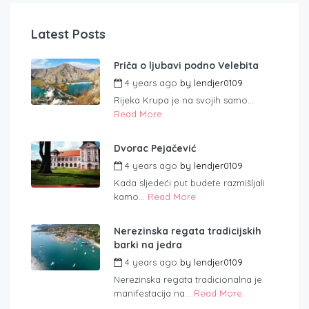
Latest Posts
Priča o ljubavi podno Velebita
4 years ago
by
lendjer0109
Rijeka Krupa je na svojih samo...
Read More
Dvorac Pejačević
4 years ago
by
lendjer0109
Kada sljedeći put budete razmišljali
kamo...
Read More
Nerezinska regata tradicijskih
barki na jedra
4 years ago
by
lendjer0109
Nerezinska regata tradicionalna je
manifestacija na...
Read More