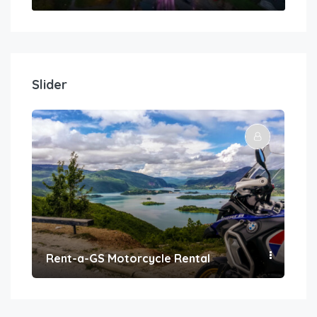
Slider
Rent-a-GS Motorcycle Rental
Con