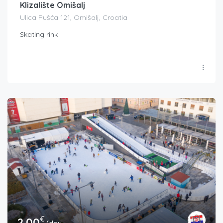
Klizalište Omišalj
Ulica Pušća 121, Omišalj, Croatia
Skating rink
€
2.00