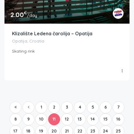
€
2.00
/day
Klizalište Ledena čarolija – Opatija
Opatija, Croatia
Skating rink
1
2
3
4
5
6
7
8
9
10
11
12
13
14
15
16
17
18
19
20
21
22
23
24
25