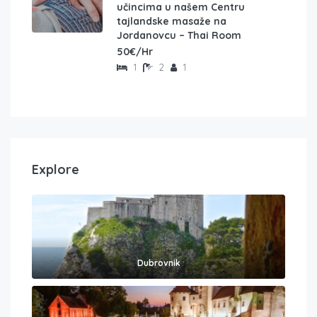
učincima u našem Centru
tajlandske masaže na
Jordanovcu – Thai Room
50€/Hr
1
2
1
Explore
Dubrovnik