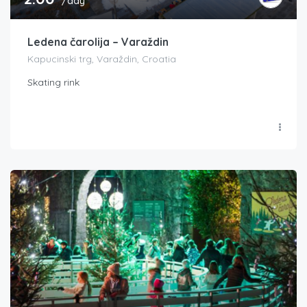
/day
Ledena čarolija – Varaždin
Kapucinski trg, Varaždin, Croatia
Skating rink