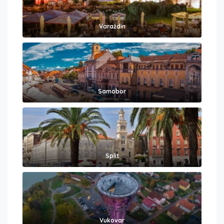
Varaždin
Samobor
Split
Vukovar