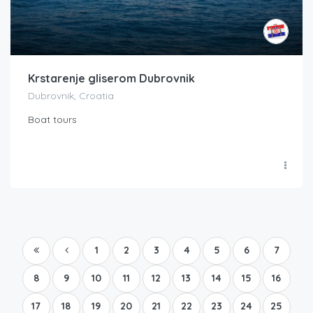
Krstarenje gliserom Dubrovnik
Dubrovnik, Croatia
Boat tours
1
2
3
4
5
6
7
8
9
10
11
12
13
14
15
16
17
18
19
20
21
22
23
24
25