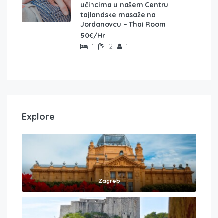
učincima u našem Centru
tajlandske masaže na
Jordanovcu – Thai Room
50€/Hr
1
2
1
Explore
Zagreb