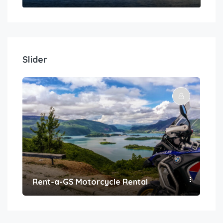
Slider
Rent-a-GS Motorcycle Rental
Con