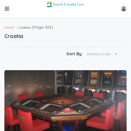
(Page 363)
Home
Croatia
Croatia
Sort By:
Default Order