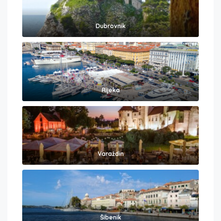
Dubrovnik
Rijeka
Varaždin
Šibenik