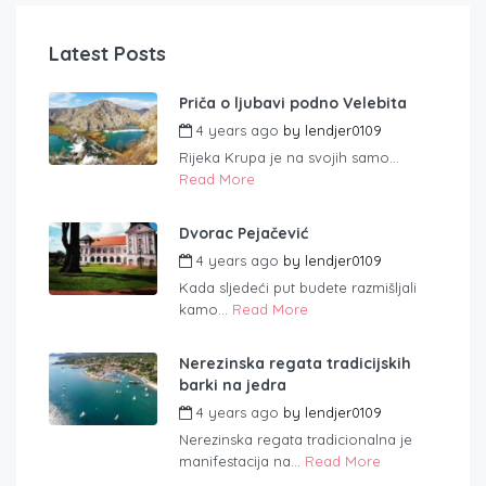
Latest Posts
Priča o ljubavi podno Velebita
4 years ago
by
lendjer0109
Rijeka Krupa je na svojih samo...
Read More
Dvorac Pejačević
4 years ago
by
lendjer0109
Kada sljedeći put budete razmišljali
kamo...
Read More
Nerezinska regata tradicijskih
barki na jedra
4 years ago
by
lendjer0109
Nerezinska regata tradicionalna je
manifestacija na...
Read More