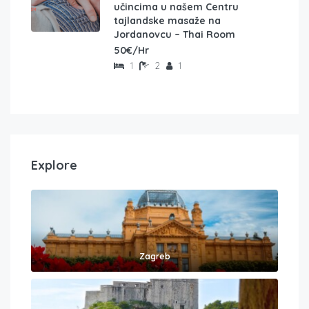
učincima u našem Centru
tajlandske masaže na
Jordanovcu – Thai Room
50€/Hr
1
2
1
Explore
Zagreb