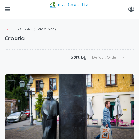
(Page 677)
Home
Croatia
Croatia
Sort By:
Default Order