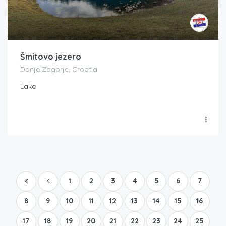
Šmitovo jezero
Donje Zagorje, Croatia
Lake
1
2
3
4
5
6
7
8
9
10
11
12
13
14
15
16
17
18
19
20
21
22
23
24
25