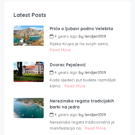
Latest Posts
Priča o ljubavi podno Velebita
4 years ago
by
lendjer0109
Rijeka Krupa je na svojih samo...
Read More
Dvorac Pejačević
4 years ago
by
lendjer0109
Kada sljedeći put budete razmišljali
kamo...
Read More
Nerezinska regata tradicijskih
barki na jedra
4 years ago
by
lendjer0109
Nerezinska regata tradicionalna je
manifestacija na...
Read More