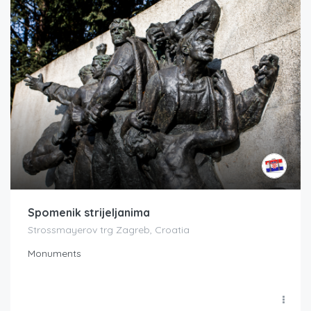
Spomenik strijeljanima
Strossmayerov trg Zagreb, Croatia
Monuments