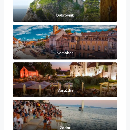
Dubrovnik
Samobor
Varaždin
Zadar