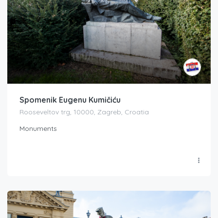
Spomenik Eugenu Kumičiću
Rooseveltov trg, 10000, Zagreb, Croatia
Monuments