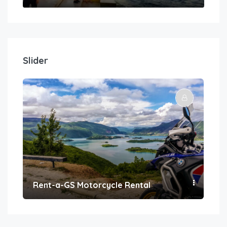
Slider
Rent-a-GS Motorcycle Rental
Con