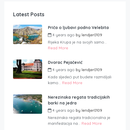
Latest Posts
Priča o ljubavi podno Velebita
4 years ago
by
lendjer0109
Rijeka Krupa je na svojih samo...
Read More
Dvorac Pejačević
4 years ago
by
lendjer0109
Kada sljedeći put budete razmišljali
kamo...
Read More
Nerezinska regata tradicijskih
barki na jedra
4 years ago
by
lendjer0109
Nerezinska regata tradicionalna je
manifestacija na...
Read More