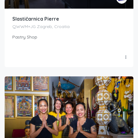
Slastičarnica Pierre
QWWM+JG Zagreb, Croatia
Pastry Shop