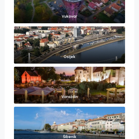
Vukovar
Osijek
Varaždin
Šibenik