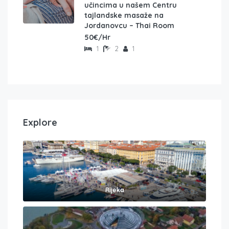
učincima u našem Centru
tajlandske masaže na
Jordanovcu – Thai Room
50€/Hr
1
2
1
Explore
Rijeka