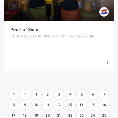
Pearl of Siam
Ul. Kraljskog Dalmatina 4, 23000, Zadar, Croatia
1
2
3
4
5
6
7
8
9
10
11
12
13
14
15
16
17
18
19
20
21
22
23
24
25