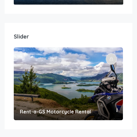
Slider
Rent-a-GS Motorcycle Rental
Con