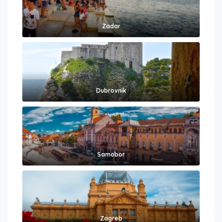
Zadar
Dubrovnik
Samobor
Zagreb