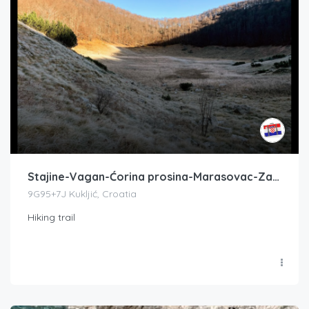
Stajine-Vagan-Ćorina prosina-Marasovac-Zapadni Babin vrh-Vaganski vrh
9G95+7J Kukljić, Croatia
Hiking trail