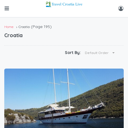
(Page 195)
Home
Croatia
Croatia
Sort By:
Default Order