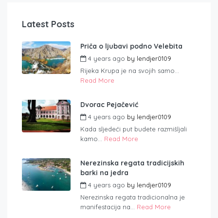
Latest Posts
Priča o ljubavi podno Velebita
4 years ago
by
lendjer0109
Rijeka Krupa je na svojih samo...
Read More
Dvorac Pejačević
4 years ago
by
lendjer0109
Kada sljedeći put budete razmišljali
kamo...
Read More
Nerezinska regata tradicijskih
barki na jedra
4 years ago
by
lendjer0109
Nerezinska regata tradicionalna je
manifestacija na...
Read More