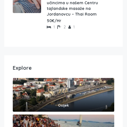
učincima u našem Centru
tajlandske masaže na
Jordanovcu – Thai Room
50€/Hr
1
2
1
Explore
Osijek