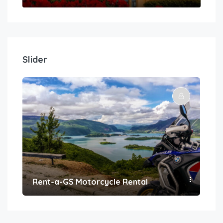
Slider
Rent-a-GS Motorcycle Rental
Con