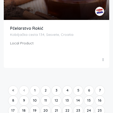
Pčelarstvo Rokić
Kobiljačka cesta 134, Sesvete, Croatia
Local Product
1
2
3
4
5
6
7
8
9
10
11
12
13
14
15
16
17
18
19
20
21
22
23
24
25