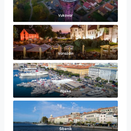
Vukovar
Varaždin
Rijeka
Šibenik