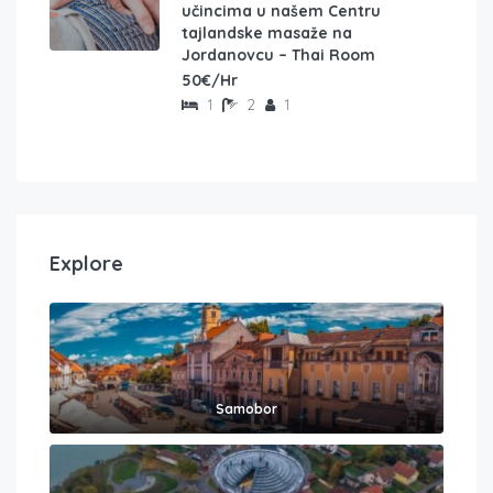
učincima u našem Centru
tajlandske masaže na
Jordanovcu – Thai Room
50€/Hr
1
2
1
Explore
Samobor