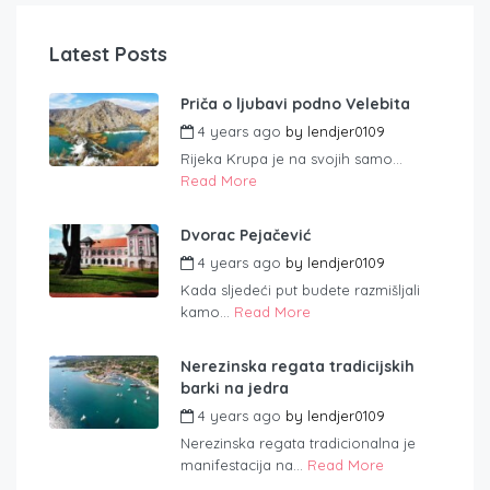
Latest Posts
Priča o ljubavi podno Velebita
4 years ago
by
lendjer0109
Rijeka Krupa je na svojih samo...
Read More
Dvorac Pejačević
4 years ago
by
lendjer0109
Kada sljedeći put budete razmišljali
kamo...
Read More
Nerezinska regata tradicijskih
barki na jedra
4 years ago
by
lendjer0109
Nerezinska regata tradicionalna je
manifestacija na...
Read More