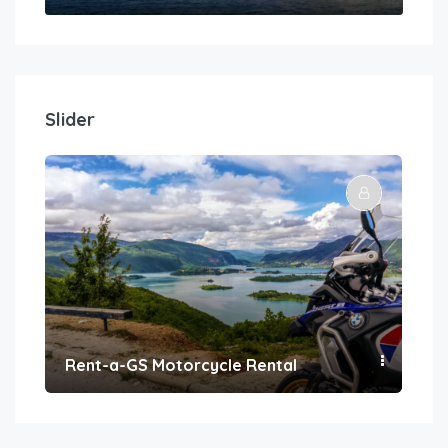
Slider
Rent-a-GS Motorcycle Rental
Con