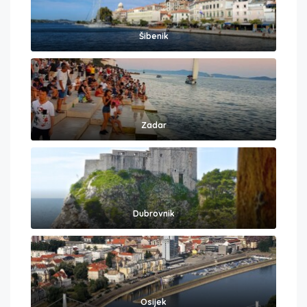
Šibenik
Zadar
Dubrovnik
Osijek