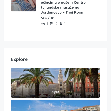
učincima u našem Centru
tajlandske masaže na
Jordanovcu – Thai Room
50€/Hr
1
2
1
Explore
Split