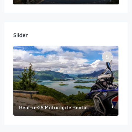
Slider
Rent-a-GS Motorcycle Rental
Con