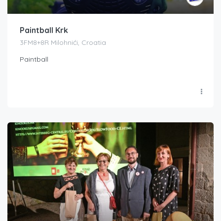
Paintball Krk
3FM8+8R Milohnići, Croatia
Paintball