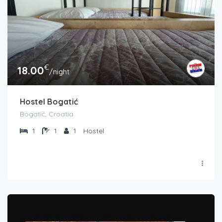
€
18.00
/night
Hostel Bogatić
Bogatić, Croatia
1
1
1
Hostel