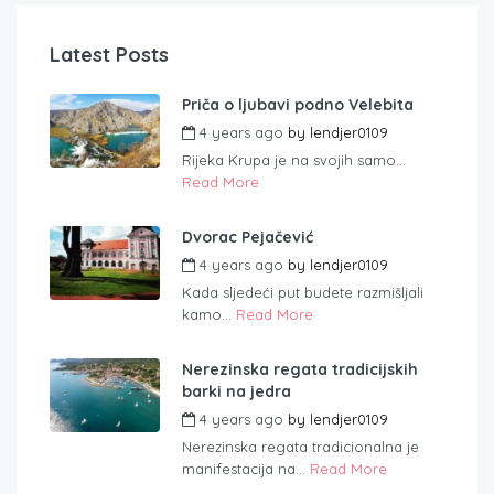
Latest Posts
Priča o ljubavi podno Velebita
4 years ago
by
lendjer0109
Rijeka Krupa je na svojih samo...
Read More
Dvorac Pejačević
4 years ago
by
lendjer0109
Kada sljedeći put budete razmišljali
kamo...
Read More
Nerezinska regata tradicijskih
barki na jedra
4 years ago
by
lendjer0109
Nerezinska regata tradicionalna je
manifestacija na...
Read More