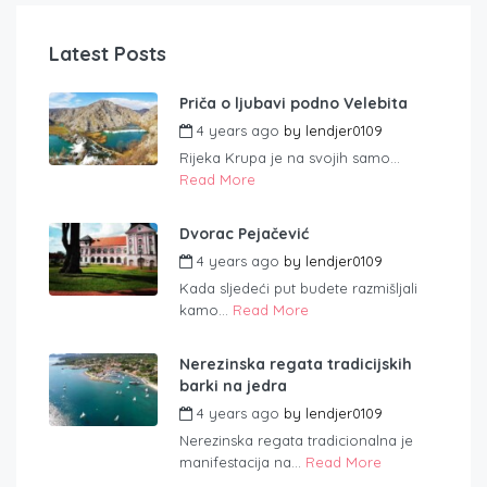
Latest Posts
Priča o ljubavi podno Velebita
4 years ago
by
lendjer0109
Rijeka Krupa je na svojih samo...
Read More
Dvorac Pejačević
4 years ago
by
lendjer0109
Kada sljedeći put budete razmišljali
kamo...
Read More
Nerezinska regata tradicijskih
barki na jedra
4 years ago
by
lendjer0109
Nerezinska regata tradicionalna je
manifestacija na...
Read More