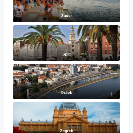
Zadar
Split
Osijek
Zagreb