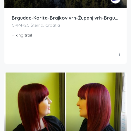
Brgudac-Korita-Brajkov vrh-Županj vrh-Brgudac
CRP4+2C Šterna, Croatia
Hiking trail