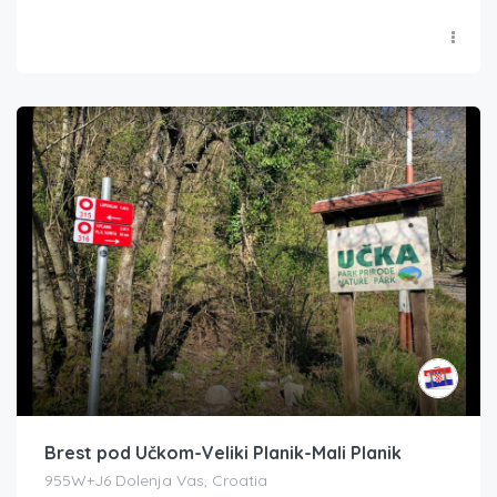
Brest pod Učkom-Veliki Planik-Mali Planik
955W+J6 Dolenja Vas, Croatia