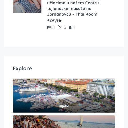
učincima u našem Centru
tajlandske masaže na
Jordanovcu – Thai Room
50€/Hr
1
2
1
Explore
Rijeka