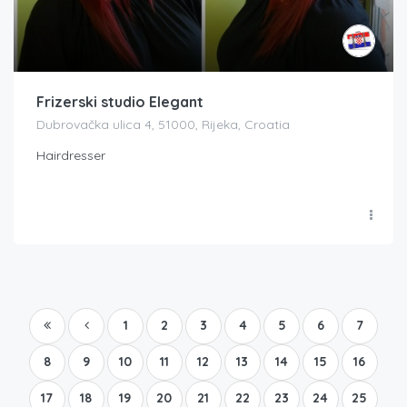
Frizerski studio Elegant
Dubrovačka ulica 4, 51000, Rijeka, Croatia
Hairdresser
1
2
3
4
5
6
7
8
9
10
11
12
13
14
15
16
17
18
19
20
21
22
23
24
25