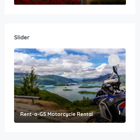
Slider
Rent-a-GS Motorcycle Rental
Con