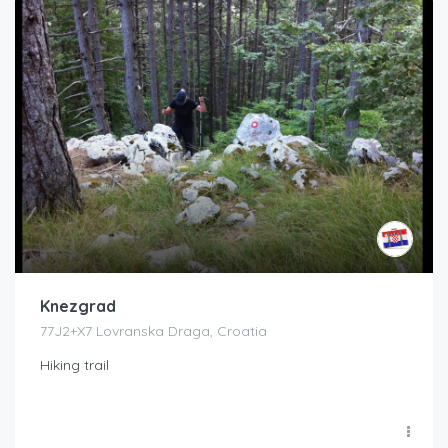
Knezgrad
77J2+X7 Lovranska Draga, Croatia
Hiking trail