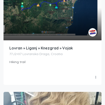
Lovran » Liganj » Knezgrad » Vojak
77J2+X7 Lovranska Draga, Croatia
Hiking trail