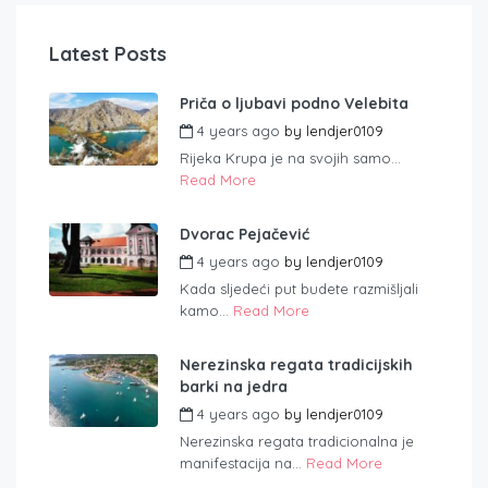
Latest Posts
Priča o ljubavi podno Velebita
4 years ago
by
lendjer0109
Rijeka Krupa je na svojih samo...
Read More
Dvorac Pejačević
4 years ago
by
lendjer0109
Kada sljedeći put budete razmišljali
kamo...
Read More
Nerezinska regata tradicijskih
barki na jedra
4 years ago
by
lendjer0109
Nerezinska regata tradicionalna je
manifestacija na...
Read More