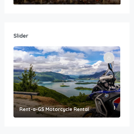
Slider
Rent-a-GS Motorcycle Rental
Con