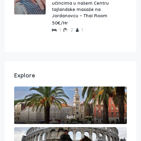
učincima u našem Centru
tajlandske masaže na
Jordanovcu – Thai Room
50€/Hr
1
2
1
Explore
Split