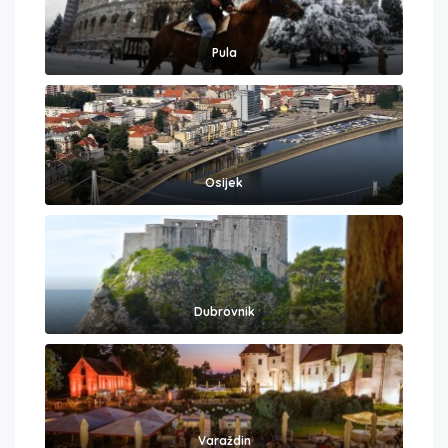
Pula
Osijek
Dubrovnik
Varaždin