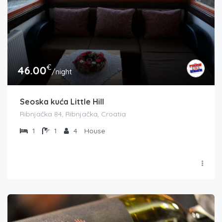
€
46.00
/night
Seoska kuća Little Hill
Ribnjačka 84, Ribnjačka, Croatia
1
1
4
House