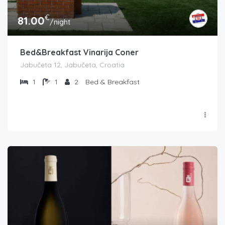
€
81.00
/night
Bed&Breakfast Vinarija Coner
Jabučeta 12, Jabučeta, Croatia
1
1
2
Bed & Breakfast