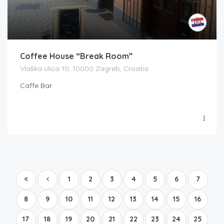
Coffee House “Break Room”
Vlaška ulica 10, 10000 Zagreb, Croatia
Caffe Bar
1
2
3
4
5
6
7
8
9
10
11
12
13
14
15
16
17
18
19
20
21
22
23
24
25