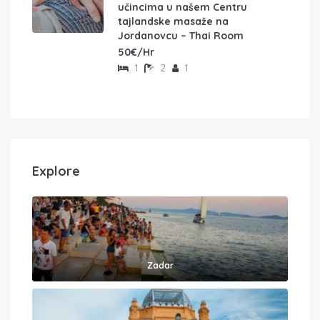
učincima u našem Centru
tajlandske masaže na
Jordanovcu – Thai Room
50€/Hr
1
2
1
Explore
Zadar