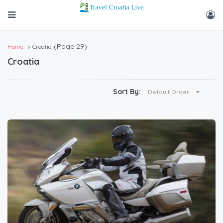
(Page 29)
Home
Croatia
Croatia
Sort By:
Default Order