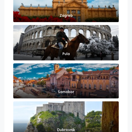
Zagreb
Pula
Samobor
Dubrovnik