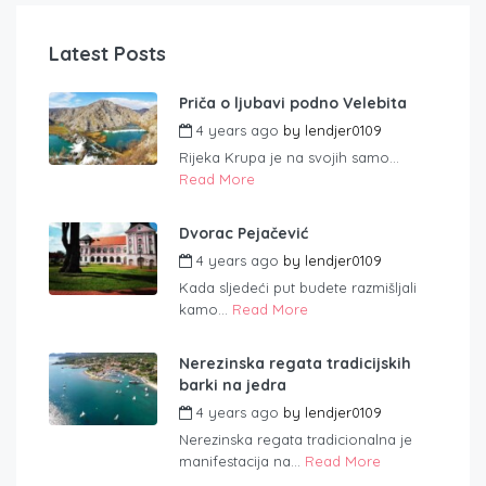
Latest Posts
Priča o ljubavi podno Velebita
4 years ago
by
lendjer0109
Rijeka Krupa je na svojih samo...
Read More
Dvorac Pejačević
4 years ago
by
lendjer0109
Kada sljedeći put budete razmišljali
kamo...
Read More
Nerezinska regata tradicijskih
barki na jedra
4 years ago
by
lendjer0109
Nerezinska regata tradicionalna je
manifestacija na...
Read More