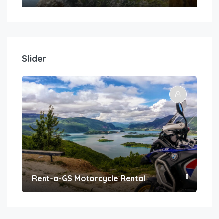
Slider
Rent-a-GS Motorcycle Rental
Con