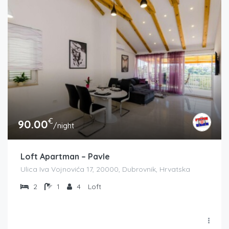
€
90.00
/night
Loft Apartman – Pavle
Ulica Iva Vojnovića 17, 20000, Dubrovnik, Hrvatska
2
1
4
Loft