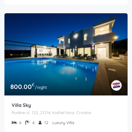
€
800.00
/night
Villa Sky
Rudine ul. 122, 21216, Kaštel Novi, Croatia
6
6
12
Luxury Villa