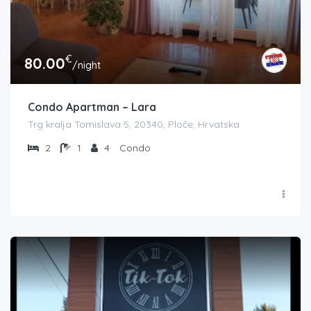
€
80.00
/night
Condo Apartman – Lara
Trg kralja Tomislava 5, 20340, Ploče, Hrvatska
2
1
4
Condo