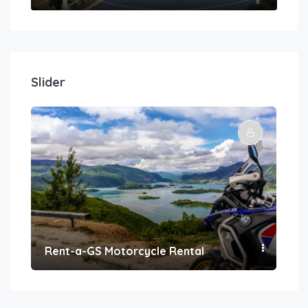
Slider
Rent-a-GS Motorcycle Rental
Con