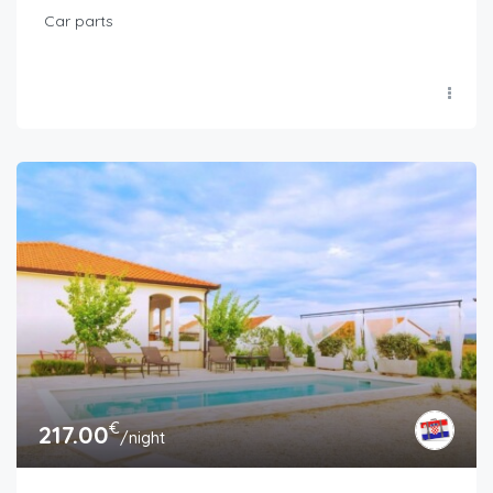
Car parts
€
217.00
/night