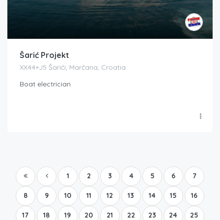
Šarić Projekt
XX44+J5 Šarići, Marčana, Croatia
Boat electrician
1
2
3
4
5
6
7
8
9
10
11
12
13
14
15
16
17
18
19
20
21
22
23
24
25