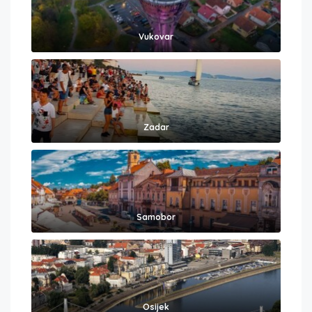
Vukovar
Zadar
Samobor
Osijek