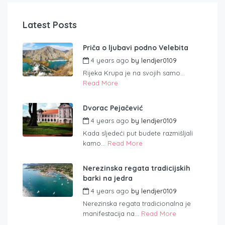
Latest Posts
Priča o ljubavi podno Velebita
4 years ago
by
lendjer0109
Rijeka Krupa je na svojih samo...
Read More
Dvorac Pejačević
4 years ago
by
lendjer0109
Kada sljedeći put budete razmišljali
kamo...
Read More
Nerezinska regata tradicijskih
barki na jedra
4 years ago
by
lendjer0109
Nerezinska regata tradicionalna je
manifestacija na...
Read More