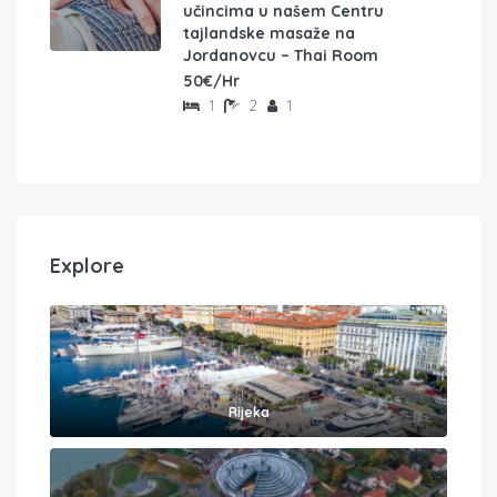
učincima u našem Centru
tajlandske masaže na
Jordanovcu – Thai Room
50€/Hr
1
2
1
Explore
Rijeka