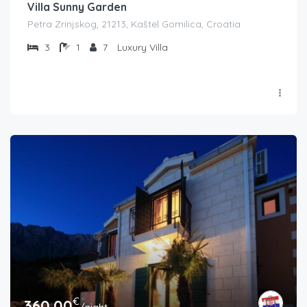
Villa Sunny Garden
Petra Zrinjskog, 21213, Kaštel Gomilica, Croatia
3
1
7
Luxury Villa
€
360.00