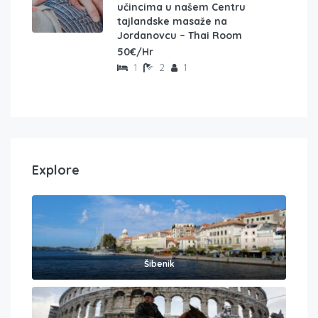
učincima u našem Centru
tajlandske masaže na
Jordanovcu – Thai Room
50€/Hr
1
2
1
Explore
Šibenik