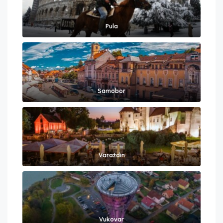
Pula
Samobor
Varaždin
Vukovar