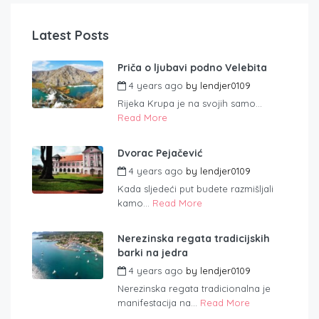
Latest Posts
Priča o ljubavi podno Velebita
4 years ago
by
lendjer0109
Rijeka Krupa je na svojih samo...
Read More
Dvorac Pejačević
4 years ago
by
lendjer0109
Kada sljedeći put budete razmišljali
kamo...
Read More
Nerezinska regata tradicijskih
barki na jedra
4 years ago
by
lendjer0109
Nerezinska regata tradicionalna je
manifestacija na...
Read More