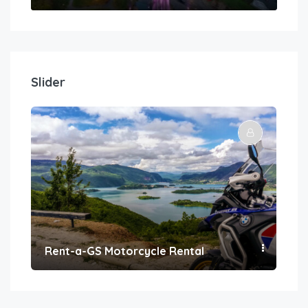
Slider
Rent-a-GS Motorcycle Rental
Con