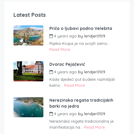
Latest Posts
Priča o ljubavi podno Velebita
4 years ago
by
lendjer0109
Rijeka Krupa je na svojih samo...
Read More
Dvorac Pejačević
4 years ago
by
lendjer0109
Kada sljedeći put budete razmišljali
kamo...
Read More
Nerezinska regata tradicijskih
barki na jedra
4 years ago
by
lendjer0109
Nerezinska regata tradicionalna je
manifestacija na...
Read More