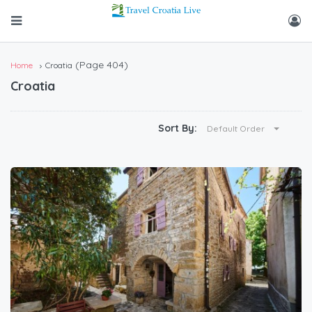
(Page 404)
Home
Croatia
Croatia
Sort By:
Default Order