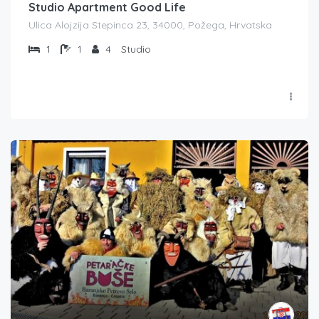
Studio Apartment Good Life
Ulica Alojzija Stepinca 23, 34000, Požega, Hrvatska
1
1
4
Studio