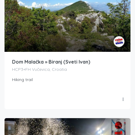
Dom Malačka » Biranj (Sveti Ivan)
HCP3+FH Vučevica, Croatia
Hiking trail