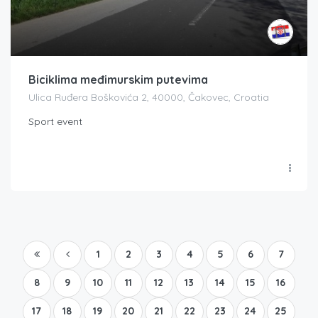
Biciklima međimurskim putevima
Ulica Ruđera Boškovića 2, 40000, Čakovec, Croatia
Sport event
1
2
3
4
5
6
7
8
9
10
11
12
13
14
15
16
17
18
19
20
21
22
23
24
25