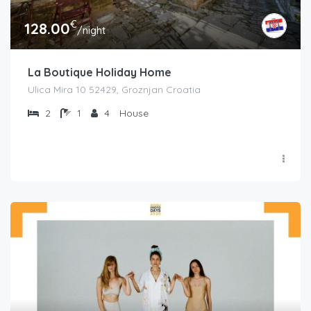
€
128.00
/night
La Boutique Holiday Home
Ulica Mira 10 52429, Groznjan Croatia
2
1
4
House