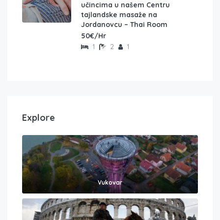
učincima u našem Centru
tajlandske masaže na
Jordanovcu – Thai Room
50€/Hr
1
2
1
Explore
Vukovar