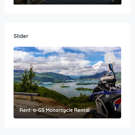
Slider
Rent-a-GS Motorcycle Rental
Con