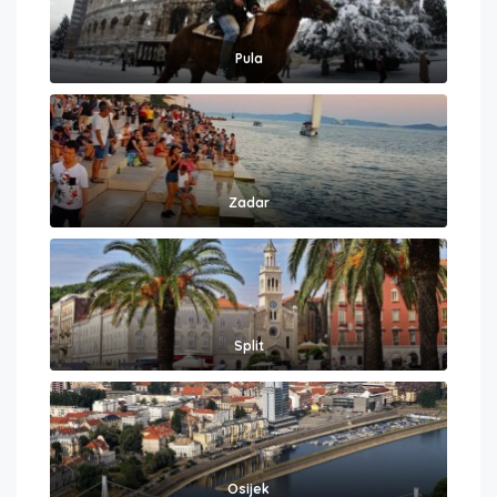
Pula
Zadar
Split
Osijek