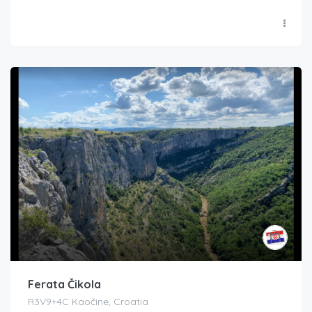
Ferata Čikola
R3V9+4C Kaočine, Croatia