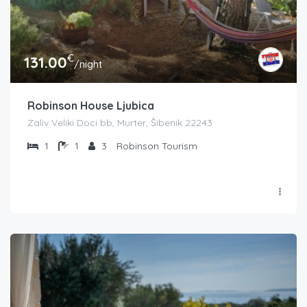
€
131.00
/night
Robinson House Ljubica
Zaliv Veliki Doci bb, Murter, Šibenik 22243
1
1
3
Robinson Tourism