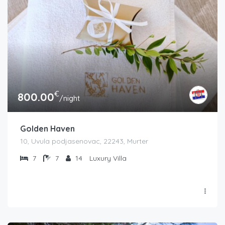
€
800.00
/night
Golden Haven
10, Uvula podjasenovac, 22243, Murter
7
7
14
Luxury Villa