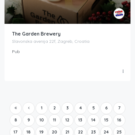
The Garden Brewery
Slavonska avenija 22f, Zagreb, Croatia
Pub
1
2
3
4
5
6
7
8
9
10
11
12
13
14
15
16
17
18
19
20
21
22
23
24
25