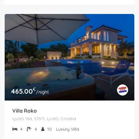
€
465.00
/night
Villa Roko
Ljutići 16a, 51511, Ljutići, Croatia
4
4
10
Luxury Villa