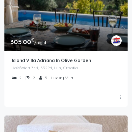
€
305.00
/night
Island Villa Adriana In Olive Garden
Jakišnica 344, 53294, Lun, Croatia
2
2
5
Luxury Villa