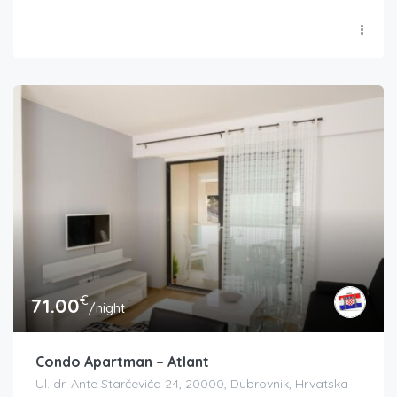
€
71.00
/night
Condo Apartman – Atlant
Ul. dr. Ante Starčevića 24, 20000, Dubrovnik, Hrvatska