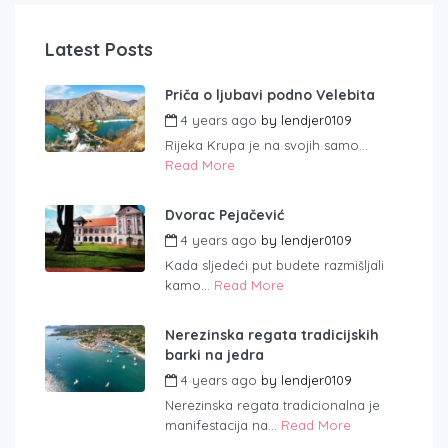
Latest Posts
Priča o ljubavi podno Velebita
4 years ago
by
lendjer0109
Rijeka Krupa je na svojih samo...
Read More
Dvorac Pejačević
4 years ago
by
lendjer0109
Kada sljedeći put budete razmišljali
kamo...
Read More
Nerezinska regata tradicijskih
barki na jedra
4 years ago
by
lendjer0109
Nerezinska regata tradicionalna je
manifestacija na...
Read More