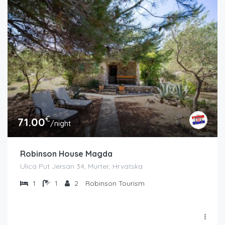
€
71.00
/night
Robinson House Magda
Ulica Put Jersan 34, Murter, Hrvatska
1
1
2
Robinson Tourism