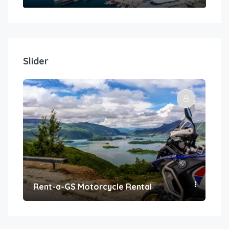
Slider
Rent-a-GS Motorcycle Rental
Con