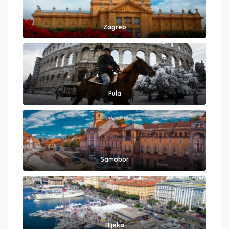
Zagreb
Pula
Samobor
Rijeka