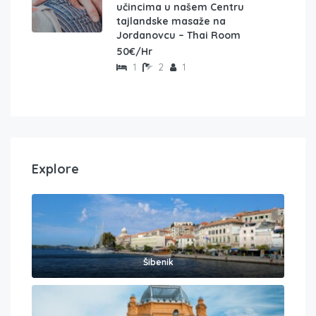
učincima u našem Centru
tajlandske masaže na
Jordanovcu – Thai Room
50€/Hr
1
2
1
Explore
Šibenik