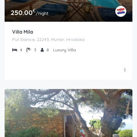
€
250.00
/night
Villa Mila
Put Slanice, 22243, Murter, Hrvatska
4
3
8
Luxury Villa